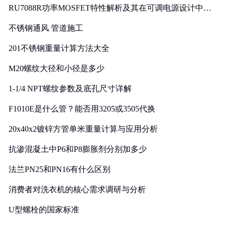
RU7088R功率MOSFET特性解析及其在可调电源设计中的
实践
不锈钢通风 管道施工
201不锈钢重量计算方法大全
M20螺纹大径和小径是多少
1-1/4 NPT螺纹参数及底孔尺寸详解
F1010E是什么管？能否用3205或3505代换
20x40x2镀锌方管单米重量计算与应用分析
抗渗混凝土中P6和P8膨胀剂分别加多少
法兰PN25和PN16有什么区别
消费者对洗衣机的核心需求调研与分析
U型螺栓的国家标准