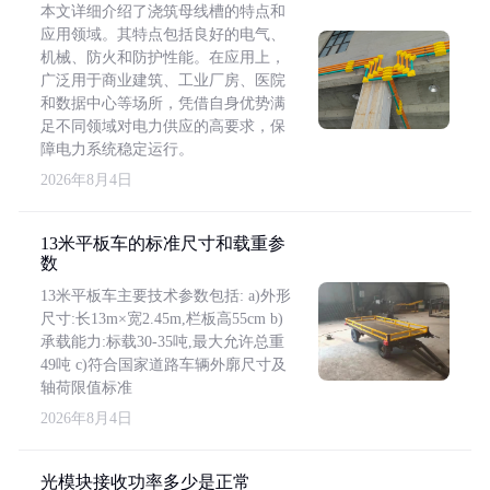
本文详细介绍了浇筑母线槽的特点和
应用领域。其特点包括良好的电气、
机械、防火和防护性能。在应用上，
广泛用于商业建筑、工业厂房、医院
和数据中心等场所，凭借自身优势满
足不同领域对电力供应的高要求，保
障电力系统稳定运行。
2026年8月4日
13米平板车的标准尺寸和载重参
数
13米平板车主要技术参数包括: a)外形
尺寸:长13m×宽2.45m,栏板高55cm b)
承载能力:标载30-35吨,最大允许总重
49吨 c)符合国家道路车辆外廓尺寸及
轴荷限值标准
2026年8月4日
光模块接收功率多少是正常