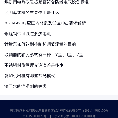
煤矿用电热取暖器是否符合防爆电气设备标准
照明母线槽的主要作用是什么
A516Gr70对应国内材质及低温冲击要求解析
镀镍钢带可以过多少电流
计量泵如何达到控制和调节流量的目的
联轴器的轴孔形式有三种：Y型、J型、Z型
不锈钢材质厚度允许误差是多少
复印机出租有哪些常见模式
溶于水的润滑剂的种类
药品医疗器械网络信息服务备案(京)网药械信息备字（2021）第00159号
京ICP证030173号
京公网安备11000002000001号