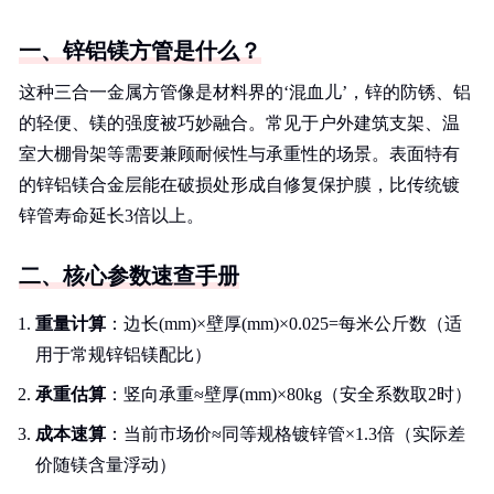
一、锌铝镁方管是什么？
这种三合一金属方管像是材料界的‘混血儿’，锌的防锈、铝
的轻便、镁的强度被巧妙融合。常见于户外建筑支架、温
室大棚骨架等需要兼顾耐候性与承重性的场景。表面特有
的锌铝镁合金层能在破损处形成自修复保护膜，比传统镀
锌管寿命延长3倍以上。
二、核心参数速查手册
重量计算
：边长(mm)×壁厚(mm)×0.025=每米公斤数（适
用于常规锌铝镁配比）
承重估算
：竖向承重≈壁厚(mm)×80kg（安全系数取2时）
成本速算
：当前市场价≈同等规格镀锌管×1.3倍（实际差
价随镁含量浮动）