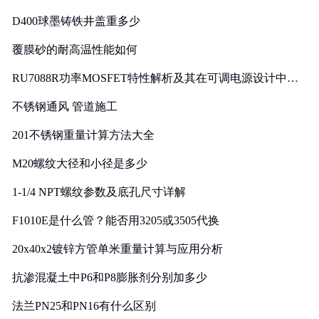
D400球墨铸铁井盖重多少
覆膜砂的耐高温性能如何
RU7088R功率MOSFET特性解析及其在可调电源设计中的
实践
不锈钢通风 管道施工
201不锈钢重量计算方法大全
M20螺纹大径和小径是多少
1-1/4 NPT螺纹参数及底孔尺寸详解
F1010E是什么管？能否用3205或3505代换
20x40x2镀锌方管单米重量计算与应用分析
抗渗混凝土中P6和P8膨胀剂分别加多少
法兰PN25和PN16有什么区别