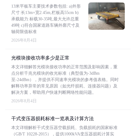
13米平板车主要技术参数包括: a)外形
尺寸:长13m×宽2.45m,栏板高55cm b)
承载能力:标载30-35吨,最大允许总重
49吨 c)符合国家道路车辆外廓尺寸及
轴荷限值标准
2026年8月4日
光模块接收功率多少是正常
本文详细解答光模块接收功率的正常范围及影响因素，重
点分析千兆光模块的收光标准（典型值为-3dBm
至-24dBm），并提供不同速率光模块的参考值表格。同时
解释功率异常的常见原因（如光纤损耗、连接器问题）及
解决方案，帮助用户快速判断网络性能问题。
2026年8月4日
干式变压器损耗标准一览表及计算方法
本文详细解析干式变压器空载损耗、负载损耗的国家标准
（GB/T 10228-2015），提供1000kVA变压器损耗计算实