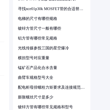
寻找nce01p30k MOSFET管的合适替代
型号
电梯的尺寸有哪些规格
镀锌方管尺寸一般有哪些
铝方管有哪些常见规格
光线传媒参投三国的星空爆冷
横担型号对应重量
锰矿石产品化合水含量
曲臂车规格型号大全
配电柜母排螺栓力矩要求及连接规范详
解
膨胀螺丝尺寸是多少
镀锌方管有哪些常见规格和型号