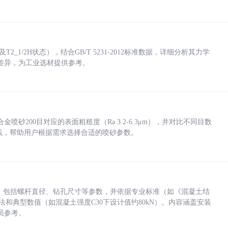
_1/2H状态），结合GB/T 5231-2012标准数据，详细分析其力学
差异，为工业选材提供参考。
砂200目对应的表面粗糙度（Ra 3.2-6.3μm），并对比不同目数
业实践，帮助用户根据需求选择合适的喷砂参数。
力，包括螺杆直径、钻孔尺寸等参数，并依据专业标准（如《混凝土结
方法和典型数值（如混凝土强度C30下设计值约80kN）。内容涵盖安装
员参考。