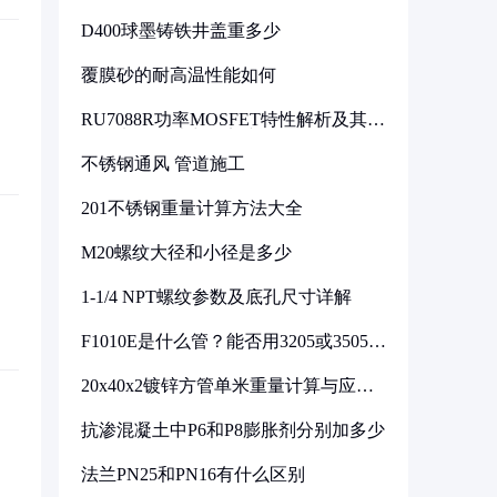
D400球墨铸铁井盖重多少
覆膜砂的耐高温性能如何
RU7088R功率MOSFET特性解析及其在
可调电源设计中的实践
不锈钢通风 管道施工
201不锈钢重量计算方法大全
M20螺纹大径和小径是多少
1-1/4 NPT螺纹参数及底孔尺寸详解
F1010E是什么管？能否用3205或3505代
换
20x40x2镀锌方管单米重量计算与应用
分析
抗渗混凝土中P6和P8膨胀剂分别加多少
法兰PN25和PN16有什么区别