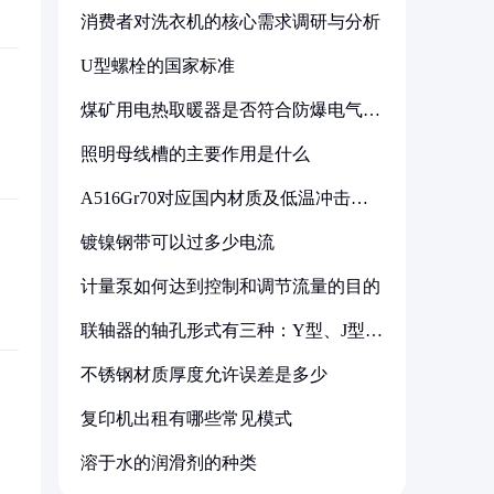
消费者对洗衣机的核心需求调研与分析
U型螺栓的国家标准
煤矿用电热取暖器是否符合防爆电气设
备标准
照明母线槽的主要作用是什么
A516Gr70对应国内材质及低温冲击要
求解析
镀镍钢带可以过多少电流
计量泵如何达到控制和调节流量的目的
联轴器的轴孔形式有三种：Y型、J型、
Z型
不锈钢材质厚度允许误差是多少
复印机出租有哪些常见模式
溶于水的润滑剂的种类