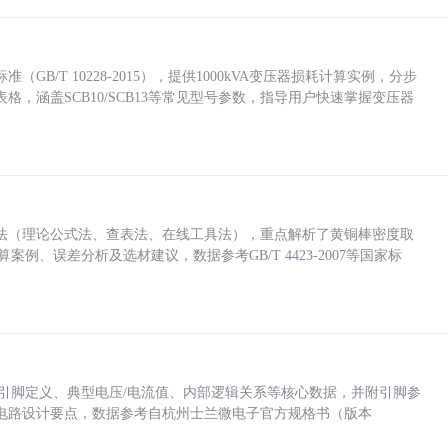
/T 10228-2015），提供1000kVA变压器损耗计算实例，分步
，涵盖SCB10/SCB13等常见型号参数，指导用户快速掌握变压器
法（理论公式法、查表法、在线工具法），重点解析了黄铜棒密度取
计算案例、误差分析及选材建议，数据参考GB/T 4423-2007等国家标
括各引脚定义、典型电压/电流值、内部逻辑关系等核心数据，并附引脚参
电路设计要点，数据参考自杭州士兰微电子官方规格书（版本