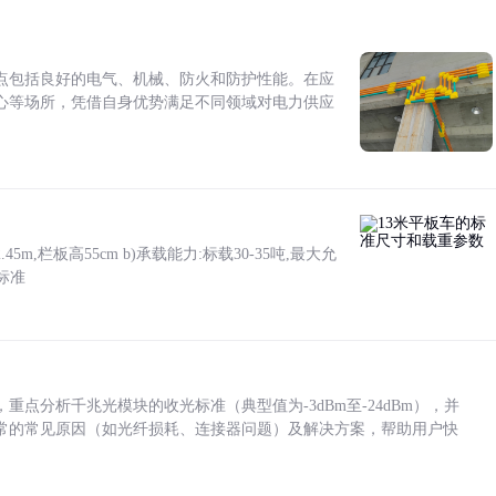
点包括良好的电气、机械、防火和防护性能。在应
心等场所，凭借自身优势满足不同领域对电力供应
5m,栏板高55cm b)承载能力:标载30-35吨,最大允
标准
点分析千兆光模块的收光标准（典型值为-3dBm至-24dBm），并
常的常见原因（如光纤损耗、连接器问题）及解决方案，帮助用户快