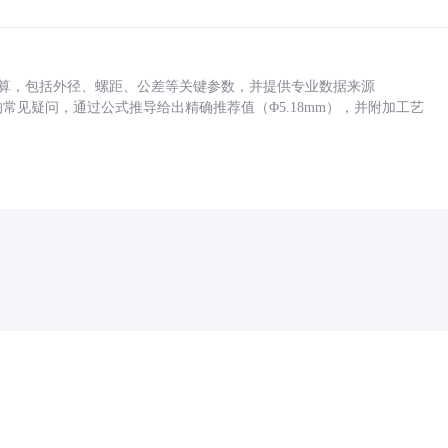
底孔计算，包括外径、螺距、公差等关键参数，并提供专业数据来源
孔尺寸的常见疑问，通过公式推导给出精确推荐值（Φ5.18mm），并附加工艺
药品医疗器械网络信息服务备案(京)网药械信息备字（2021）第00159号
京ICP证030173号
京公网安备11000002000001号