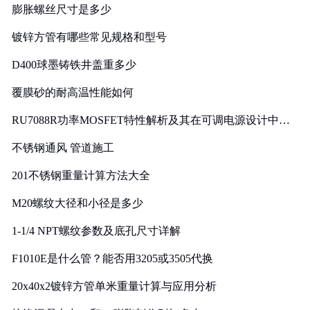
膨胀螺丝尺寸是多少
镀锌方管有哪些常见规格和型号
D400球墨铸铁井盖重多少
覆膜砂的耐高温性能如何
RU7088R功率MOSFET特性解析及其在可调电源设计中的
实践
不锈钢通风 管道施工
201不锈钢重量计算方法大全
M20螺纹大径和小径是多少
1-1/4 NPT螺纹参数及底孔尺寸详解
F1010E是什么管？能否用3205或3505代换
20x40x2镀锌方管单米重量计算与应用分析