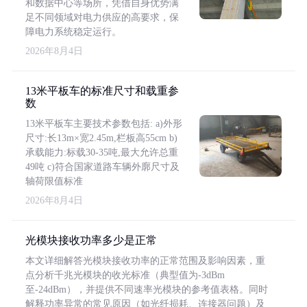
和数据中心等场所，凭借自身优势满
足不同领域对电力供应的高要求，保
障电力系统稳定运行。
2026年8月4日
13米平板车的标准尺寸和载重参
数
13米平板车主要技术参数包括: a)外形
尺寸:长13m×宽2.45m,栏板高55cm b)
承载能力:标载30-35吨,最大允许总重
49吨 c)符合国家道路车辆外廓尺寸及
轴荷限值标准
2026年8月4日
光模块接收功率多少是正常
本文详细解答光模块接收功率的正常范围及影响因素，重
点分析千兆光模块的收光标准（典型值为-3dBm
至-24dBm），并提供不同速率光模块的参考值表格。同时
解释功率异常的常见原因（如光纤损耗、连接器问题）及