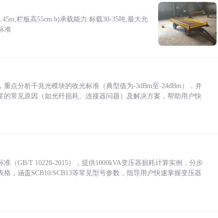
5m,栏板高55cm b)承载能力:标载30-35吨,最大允
标准
点分析千兆光模块的收光标准（典型值为-3dBm至-24dBm），并
常的常见原因（如光纤损耗、连接器问题）及解决方案，帮助用户快
/T 10228-2015），提供1000kVA变压器损耗计算实例，分步
，涵盖SCB10/SCB13等常见型号参数，指导用户快速掌握变压器