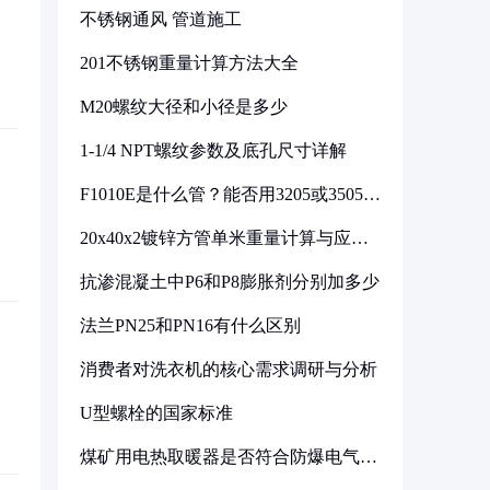
不锈钢通风 管道施工
201不锈钢重量计算方法大全
M20螺纹大径和小径是多少
1-1/4 NPT螺纹参数及底孔尺寸详解
F1010E是什么管？能否用3205或3505代
换
20x40x2镀锌方管单米重量计算与应用
分析
抗渗混凝土中P6和P8膨胀剂分别加多少
法兰PN25和PN16有什么区别
消费者对洗衣机的核心需求调研与分析
U型螺栓的国家标准
煤矿用电热取暖器是否符合防爆电气设
备标准