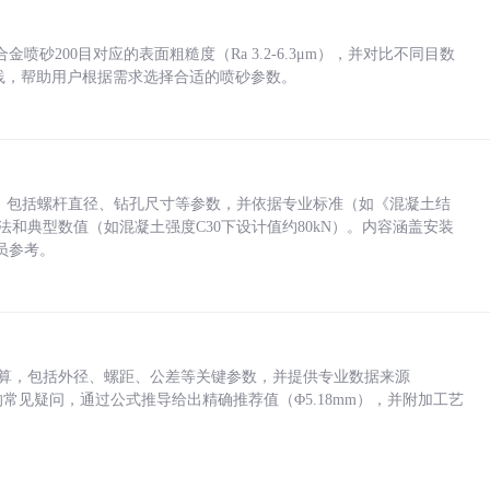
砂200目对应的表面粗糙度（Ra 3.2-6.3μm），并对比不同目数
业实践，帮助用户根据需求选择合适的喷砂参数。
力，包括螺杆直径、钻孔尺寸等参数，并依据专业标准（如《混凝土结
方法和典型数值（如混凝土强度C30下设计值约80kN）。内容涵盖安装
员参考。
底孔计算，包括外径、螺距、公差等关键参数，并提供专业数据来源
孔尺寸的常见疑问，通过公式推导给出精确推荐值（Φ5.18mm），并附加工艺