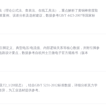
法（理论公式法、查表法、在线工具法），重点解析了黄铜棒密度取
计算案例、误差分析及选材建议，数据参考GB/T 4423-2007等国家标
括各引脚定义、典型电压/电流值、内部逻辑关系等核心数据，并附引脚参
电路设计要点，数据参考自杭州士兰微电子官方规格书（版本
_1/2H状态），结合GB/T 5231-2012标准数据，详细分析其力学
差异，为工业选材提供参考。