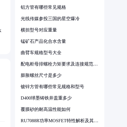
铝方管有哪些常见规格
光线传媒参投三国的星空爆冷
横担型号对应重量
体
锰矿石产品化合水含量
曲臂车规格型号大全
配电柜母排螺栓力矩要求及连接规范详
解
膨胀螺丝尺寸是多少
镀锌方管有哪些常见规格和型号
D400球墨铸铁井盖重多少
覆膜砂的耐高温性能如何
RU7088R功率MOSFET特性解析及其在
可调电源设计中的实践