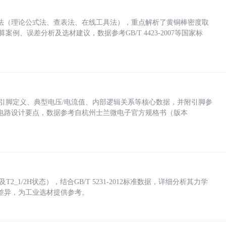
法（理论公式法、查表法、在线工具法），重点解析了黄铜棒密度取
计算案例、误差分析及选材建议，数据参考GB/T 4423-2007等国家标
括各引脚定义、典型电压/电流值、内部逻辑关系等核心数据，并附引脚参
电路设计要点，数据参考自杭州士兰微电子官方规格书（版本
_1/2H状态），结合GB/T 5231-2012标准数据，详细分析其力学
差异，为工业选材提供参考。