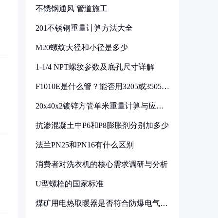
不锈钢通风 管道施工
201不锈钢重量计算方法大全
M20螺纹大径和小径是多少
1-1/4 NPT螺纹参数及底孔尺寸详解
F1010E是什么管？能否用3205或3505代
换
20x40x2镀锌方管单米重量计算与应用
分析
抗渗混凝土中P6和P8膨胀剂分别加多少
法兰PN25和PN16有什么区别
消费者对洗衣机的核心需求调研与分析
U型螺栓的国家标准
煤矿用电热取暖器是否符合防爆电气设
备标准