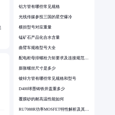
铝方管有哪些常见规格
光线传媒参投三国的星空爆冷
横担型号对应重量
采
锰矿石产品化合水含量
曲臂车规格型号大全
配电柜母排螺栓力矩要求及连接规范详
解
膨胀螺丝尺寸是多少
镀锌方管有哪些常见规格和型号
D400球墨铸铁井盖重多少
覆膜砂的耐高温性能如何
RU7088R功率MOSFET特性解析及其在
可调电源设计中的实践