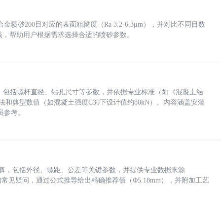
砂200目对应的表面粗糙度（Ra 3.2-6.3μm），并对比不同目数
业实践，帮助用户根据需求选择合适的喷砂参数。
力，包括螺杆直径、钻孔尺寸等参数，并依据专业标准（如《混凝土结
方法和典型数值（如混凝土强度C30下设计值约80kN）。内容涵盖安装
员参考。
底孔计算，包括外径、螺距、公差等关键参数，并提供专业数据来源
孔尺寸的常见疑问，通过公式推导给出精确推荐值（Φ5.18mm），并附加工艺