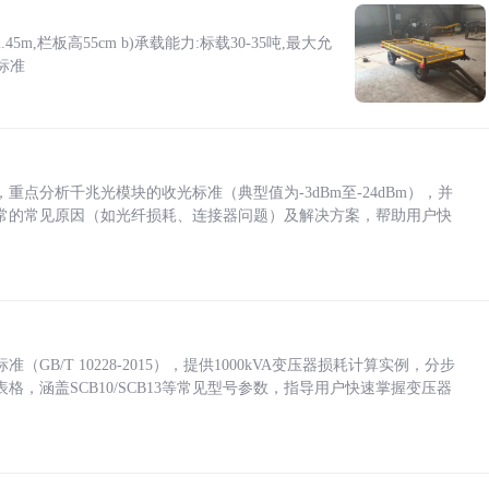
5m,栏板高55cm b)承载能力:标载30-35吨,最大允
标准
点分析千兆光模块的收光标准（典型值为-3dBm至-24dBm），并
常的常见原因（如光纤损耗、连接器问题）及解决方案，帮助用户快
/T 10228-2015），提供1000kVA变压器损耗计算实例，分步
，涵盖SCB10/SCB13等常见型号参数，指导用户快速掌握变压器