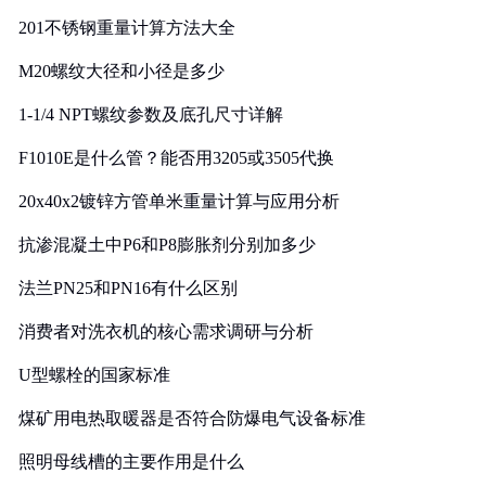
201不锈钢重量计算方法大全
M20螺纹大径和小径是多少
1-1/4 NPT螺纹参数及底孔尺寸详解
F1010E是什么管？能否用3205或3505代换
20x40x2镀锌方管单米重量计算与应用分析
抗渗混凝土中P6和P8膨胀剂分别加多少
法兰PN25和PN16有什么区别
消费者对洗衣机的核心需求调研与分析
U型螺栓的国家标准
煤矿用电热取暖器是否符合防爆电气设备标准
照明母线槽的主要作用是什么