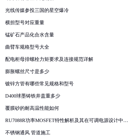
光线传媒参投三国的星空爆冷
横担型号对应重量
锰矿石产品化合水含量
曲臂车规格型号大全
配电柜母排螺栓力矩要求及连接规范详解
膨胀螺丝尺寸是多少
镀锌方管有哪些常见规格和型号
D400球墨铸铁井盖重多少
覆膜砂的耐高温性能如何
RU7088R功率MOSFET特性解析及其在可调电源设计中的
实践
不锈钢通风 管道施工