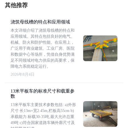
其他推荐
浇筑母线槽的特点和应用领域
本文详细介绍了浇筑母线槽的特点和
应用领域。其特点包括良好的电气、
机械、防火和防护性能。在应用上，
广泛用于商业建筑、工业厂房、医院
和数据中心等场所，凭借自身优势满
足不同领域对电力供应的高要求，保
障电力系统稳定运行。
2026年8月4日
13米平板车的标准尺寸和载重参
数
13米平板车主要技术参数包括: a)外形
尺寸:长13m×宽2.45m,栏板高55cm b)
承载能力:标载30-35吨,最大允许总重
49吨 c)符合国家道路车辆外廓尺寸及