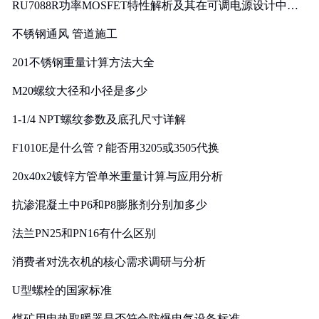
RU7088R功率MOSFET特性解析及其在可调电源设计中的
实践
不锈钢通风 管道施工
201不锈钢重量计算方法大全
M20螺纹大径和小径是多少
1-1/4 NPT螺纹参数及底孔尺寸详解
F1010E是什么管？能否用3205或3505代换
20x40x2镀锌方管单米重量计算与应用分析
抗渗混凝土中P6和P8膨胀剂分别加多少
法兰PN25和PN16有什么区别
消费者对洗衣机的核心需求调研与分析
U型螺栓的国家标准
煤矿用电热取暖器是否符合防爆电气设备标准