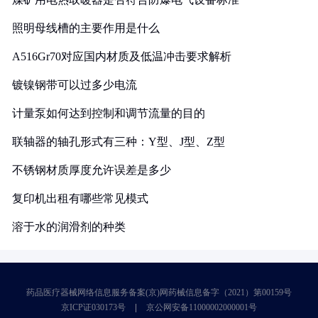
照明母线槽的主要作用是什么
A516Gr70对应国内材质及低温冲击要求解析
镀镍钢带可以过多少电流
计量泵如何达到控制和调节流量的目的
联轴器的轴孔形式有三种：Y型、J型、Z型
不锈钢材质厚度允许误差是多少
复印机出租有哪些常见模式
溶于水的润滑剂的种类
药品医疗器械网络信息服务备案(京)网药械信息备字（2021）第00159号
京ICP证030173号
京公网安备11000002000001号