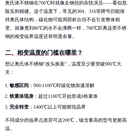
奥氏体不锈钢在700℃时就像走钢丝的杂技演员——看似危
险实则稳健。这个温度下，常见的304、316等牌号仍能保
持奥氏体结构，碳化物可能局部析出但不会引发整体相
变。就像煮到80℃的水不会沸腾一样，700℃距离这类不锈
钢的相变临界温度还有明显余量。
二、相变温度的门槛在哪里？
想让奥氏体不锈钢"改头换面"，温度至少要突破900℃大
关：
敏感区间
：900-1100℃时碳化物加速溶解
铁素体现身
：超过1100℃开始形成δ铁素体
完全转变
：1400℃以上可能熔毁晶界
不同成分的临界点差异可达200℃，镍含量高的型号更耐高
温。