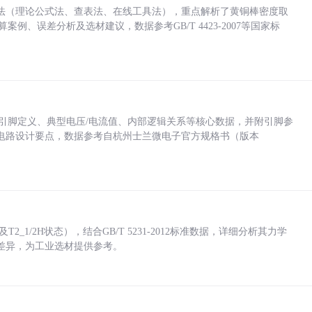
法（理论公式法、查表法、在线工具法），重点解析了黄铜棒密度取
计算案例、误差分析及选材建议，数据参考GB/T 4423-2007等国家标
括各引脚定义、典型电压/电流值、内部逻辑关系等核心数据，并附引脚参
电路设计要点，数据参考自杭州士兰微电子官方规格书（版本
_1/2H状态），结合GB/T 5231-2012标准数据，详细分析其力学
差异，为工业选材提供参考。