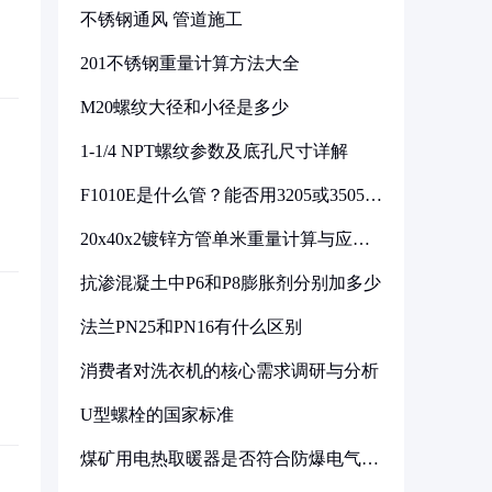
不锈钢通风 管道施工
201不锈钢重量计算方法大全
M20螺纹大径和小径是多少
1-1/4 NPT螺纹参数及底孔尺寸详解
F1010E是什么管？能否用3205或3505代
换
20x40x2镀锌方管单米重量计算与应用
分析
抗渗混凝土中P6和P8膨胀剂分别加多少
法兰PN25和PN16有什么区别
消费者对洗衣机的核心需求调研与分析
U型螺栓的国家标准
煤矿用电热取暖器是否符合防爆电气设
备标准