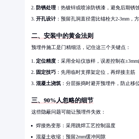
防锈处理
：热镀锌或喷涂防锈漆，避免后期锈
开孔设计
：预留孔洞直径需比锚栓大2-3mm，
二、安装中的黄金法则
预埋件施工是门精细活，记住这三个关键点：
定位精度
：采用全站仪放样，误差控制在±3mm
固定技巧
：先用临时支撑架定位，再焊接主筋
混凝土浇筑
：分层振捣时避开预埋件，防止移
三、90%人忽略的细节
这些隐蔽问题可能让预埋件失效：
焊接热变形：采用跳焊工艺控制温度
混凝土收缩：预留2mm缓冲间隙