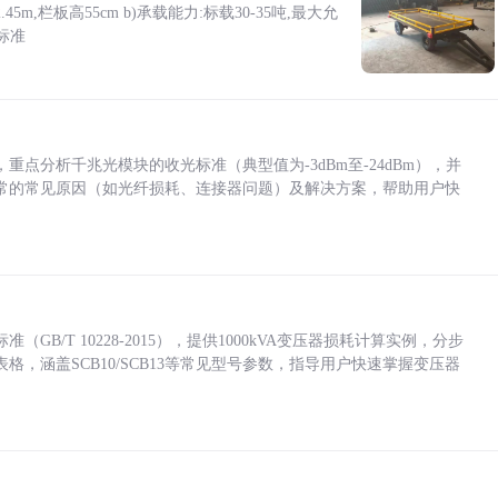
5m,栏板高55cm b)承载能力:标载30-35吨,最大允
标准
点分析千兆光模块的收光标准（典型值为-3dBm至-24dBm），并
常的常见原因（如光纤损耗、连接器问题）及解决方案，帮助用户快
/T 10228-2015），提供1000kVA变压器损耗计算实例，分步
，涵盖SCB10/SCB13等常见型号参数，指导用户快速掌握变压器