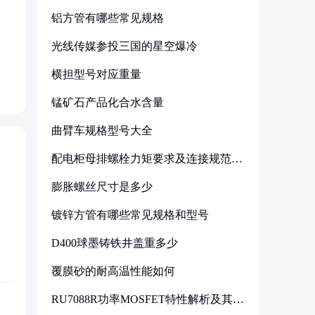
铝方管有哪些常见规格
光线传媒参投三国的星空爆冷
横担型号对应重量
锰矿石产品化合水含量
曲臂车规格型号大全
配电柜母排螺栓力矩要求及连接规范详
解
膨胀螺丝尺寸是多少
镀锌方管有哪些常见规格和型号
D400球墨铸铁井盖重多少
覆膜砂的耐高温性能如何
RU7088R功率MOSFET特性解析及其在
可调电源设计中的实践