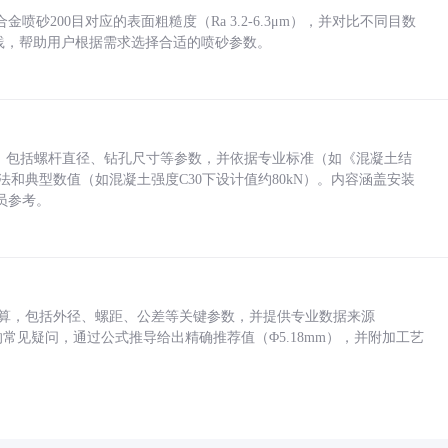
砂200目对应的表面粗糙度（Ra 3.2-6.3μm），并对比不同目数
业实践，帮助用户根据需求选择合适的喷砂参数。
力，包括螺杆直径、钻孔尺寸等参数，并依据专业标准（如《混凝土结
方法和典型数值（如混凝土强度C30下设计值约80kN）。内容涵盖安装
员参考。
底孔计算，包括外径、螺距、公差等关键参数，并提供专业数据来源
孔尺寸的常见疑问，通过公式推导给出精确推荐值（Φ5.18mm），并附加工艺