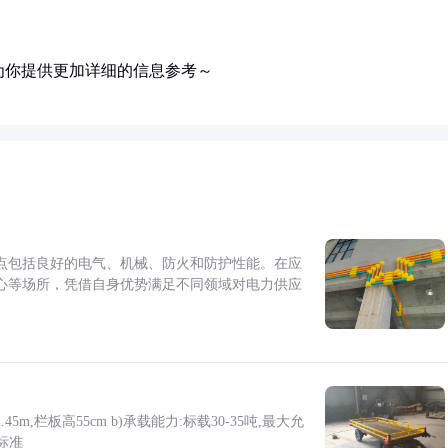
为你提供更加详细的信息参考～
点包括良好的电气、机械、防火和防护性能。在应
心等场所，凭借自身优势满足不同领域对电力供应
5m,栏板高55cm b)承载能力:标载30-35吨,最大允
标准