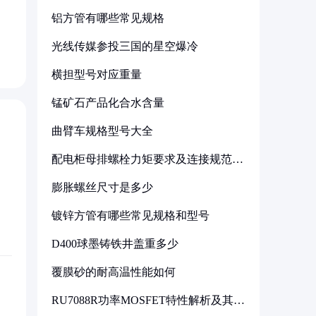
铝方管有哪些常见规格
光线传媒参投三国的星空爆冷
横担型号对应重量
锰矿石产品化合水含量
曲臂车规格型号大全
配电柜母排螺栓力矩要求及连接规范详
解
膨胀螺丝尺寸是多少
镀锌方管有哪些常见规格和型号
D400球墨铸铁井盖重多少
覆膜砂的耐高温性能如何
RU7088R功率MOSFET特性解析及其在
可调电源设计中的实践