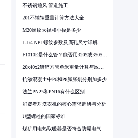
不锈钢通风 管道施工
201不锈钢重量计算方法大全
M20螺纹大径和小径是多少
1-1/4 NPT螺纹参数及底孔尺寸详解
F1010E是什么管？能否用3205或3505代
换
20x40x2镀锌方管单米重量计算与应用
分析
抗渗混凝土中P6和P8膨胀剂分别加多少
法兰PN25和PN16有什么区别
消费者对洗衣机的核心需求调研与分析
U型螺栓的国家标准
煤矿用电热取暖器是否符合防爆电气设
备标准