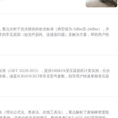
点分析千兆光模块的收光标准（典型值为-3dBm至-24dBm），并
常的常见原因（如光纤损耗、连接器问题）及解决方案，帮助用户快
/T 10228-2015），提供1000kVA变压器损耗计算实例，分步
，涵盖SCB10/SCB13等常见型号参数，指导用户快速掌握变压器
法（理论公式法、查表法、在线工具法），重点解析了黄铜棒密度取
计算案例、误差分析及选材建议，数据参考GB/T 4423-2007等国家标