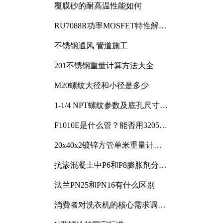
覆膜砂的耐高温性能如何
RU7088R功率MOSFET特性解析
及其在可调电源设计中的实践
不锈钢通风 管道施工
201不锈钢重量计算方法大全
M20螺纹大径和小径是多少
1-1/4 NPT螺纹参数及底孔尺寸详
解
F1010E是什么管？能否用3205或
3505代换
20x40x2镀锌方管单米重量计算
与应用分析
抗渗混凝土中P6和P8膨胀剂分别
加多少
法兰PN25和PN16有什么区别
消费者对洗衣机的核心需求调研
与分析