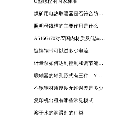
U型螺栓的国家标准
煤矿用电热取暖器是否符合防爆
电气设备标准
照明母线槽的主要作用是什么
A516Gr70对应国内材质及低温冲
击要求解析
镀镍钢带可以过多少电流
计量泵如何达到控制和调节流量
的目的
联轴器的轴孔形式有三种：Y
型、J型、Z型
不锈钢材质厚度允许误差是多少
复印机出租有哪些常见模式
溶于水的润滑剂的种类