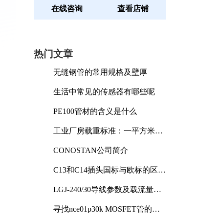
在线咨询
查看店铺
热门文章
无缝钢管的常用规格及壁厚
生活中常见的传感器有哪些呢
PE100管材的含义是什么
工业厂房载重标准：一平方米能
承受多少公斤
CONOSTAN公司简介
C13和C14插头国标与欧标的区别
及其标准解析
LGJ-240/30导线参数及载流量解
析
寻找nce01p30k MOSFET管的合
适替代型号