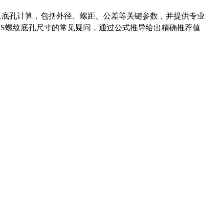
准尺寸及底孔计算，包括外径、螺距、公差等关键参数，并提供专业
-36UNS螺纹底孔尺寸的常见疑问，通过公式推导给出精确推荐值
药品医疗器械网络信息服务备案(京)网药械信息备字（2021）第00159号
京ICP证030173号
京公网安备11000002000001号