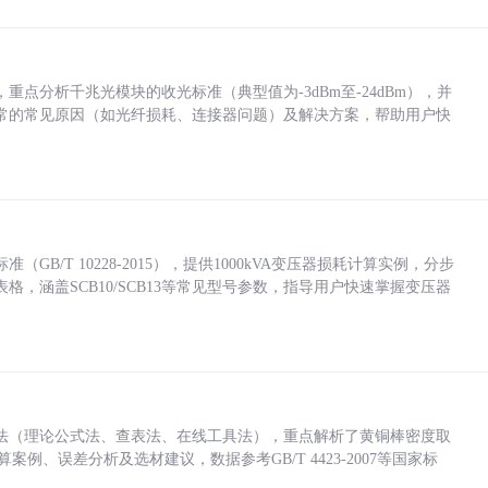
点分析千兆光模块的收光标准（典型值为-3dBm至-24dBm），并
常的常见原因（如光纤损耗、连接器问题）及解决方案，帮助用户快
/T 10228-2015），提供1000kVA变压器损耗计算实例，分步
，涵盖SCB10/SCB13等常见型号参数，指导用户快速掌握变压器
法（理论公式法、查表法、在线工具法），重点解析了黄铜棒密度取
计算案例、误差分析及选材建议，数据参考GB/T 4423-2007等国家标