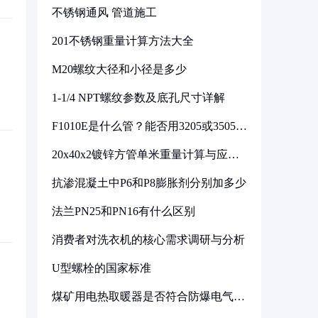
不锈钢通风 管道施工
201不锈钢重量计算方法大全
M20螺纹大径和小径是多少
1-1/4 NPT螺纹参数及底孔尺寸详解
F1010E是什么管？能否用3205或3505代
换
20x40x2镀锌方管单米重量计算与应用
分析
抗渗混凝土中P6和P8膨胀剂分别加多少
法兰PN25和PN16有什么区别
消费者对洗衣机的核心需求调研与分析
U型螺栓的国家标准
煤矿用电热取暖器是否符合防爆电气设
备标准