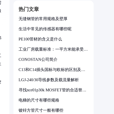
需
热门文章
橡
无缝钢管的常用规格及壁厚
生活中常见的传感器有哪些呢
地
PE100管材的含义是什么
工业厂房载重标准：一平方米能承受多
少公斤
工
CONOSTAN公司简介
生
C13和C14插头国标与欧标的区别及其
标准解析
LGJ-240/30导线参数及载流量解析
胶
寻找nce01p30k MOSFET管的合适替代
型号
电梯的尺寸有哪些规格
，
镀锌方管尺寸一般有哪些