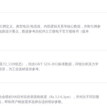
括各引脚定义、典型电压/电流值、内部逻辑关系等核心数据，并附引脚参
电路设计要点，数据参考自杭州士兰微电子官方规格书（版本
_1/2H状态），结合GB/T 5231-2012标准数据，详细分析其力学
差异，为工业选材提供参考。
砂200目对应的表面粗糙度（Ra 3.2-6.3μm），并对比不同目数
业实践，帮助用户根据需求选择合适的喷砂参数。