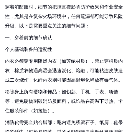
穿着消防服时，细节的把控直接影响防护效果和作业安全
性，尤其是在复杂火场环境中，任何疏漏都可能导致风险
升级。以下是需要重点关注的细节问题：
一、穿着前的细节确认
个人基础装备的适配性
内衣必须穿专用阻燃内衣（如芳纶材质），禁止穿棉质内
衣：棉质衣物遇高温会迅速炭化、熔融，可能粘连皮肤造
成二次烧伤；化纤内衣则可能因高温熔化释放有毒气体。
移除身上所有硬物和饰品：如钥匙、手机、手表、项链
等，避免硬物刺破消防服面料，或饰品在高温下导热、卡
住服装部件（如拉链）。
消防靴需完全贴合脚部：靴内避免残留石子、纸屑，鞋带
松紧适中（过松易脱落，过紧可能影响血液循环导致脚部