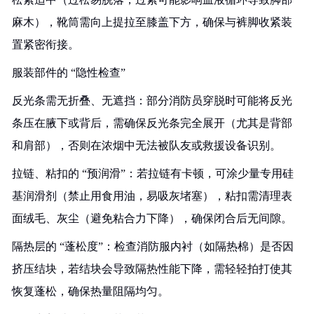
麻木），靴筒需向上提拉至膝盖下方，确保与裤脚收紧装
置紧密衔接。
服装部件的 “隐性检查”
反光条需无折叠、无遮挡：部分消防员穿脱时可能将反光
条压在腋下或背后，需确保反光条完全展开（尤其是背部
和肩部），否则在浓烟中无法被队友或救援设备识别。
拉链、粘扣的 “预润滑”：若拉链有卡顿，可涂少量专用硅
基润滑剂（禁止用食用油，易吸灰堵塞），粘扣需清理表
面绒毛、灰尘（避免粘合力下降），确保闭合后无间隙。
隔热层的 “蓬松度”：检查消防服内衬（如隔热棉）是否因
挤压结块，若结块会导致隔热性能下降，需轻轻拍打使其
恢复蓬松，确保热量阻隔均匀。