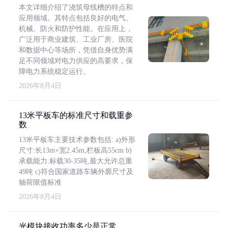
本文详细介绍了浇筑母线槽的特点和
应用领域。其特点包括良好的电气、
机械、防火和防护性能。在应用上，
广泛用于商业建筑、工业厂房、医院
和数据中心等场所，凭借自身优势满
足不同领域对电力供应的高要求，保
障电力系统稳定运行。
2026年8月4日
13米平板车的标准尺寸和载重参
数
13米平板车主要技术参数包括: a)外形
尺寸:长13m×宽2.45m,栏板高55cm b)
承载能力:标载30-35吨,最大允许总重
49吨 c)符合国家道路车辆外廓尺寸及
轴荷限值标准
2026年8月4日
光模块接收功率多少是正常