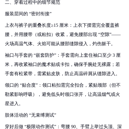
二、穿着过程中的细节规范
服装层间的 “密封衔接”
上衣与裤子的重叠长度≥15 厘米：上衣下摆需完全覆盖裤
腰，并用腰带（或粘扣）收紧，避免腰部出现 “空隙”——
火场高温气体、火焰可能从腰部缝隙侵入，灼伤躯干。
袖口与手套的 “嵌套防护”：手套需向上套住袖口至少 3 厘
米，再收紧袖口的魔术贴或卡扣，确保手腕处无裸露；若
手套有松紧带，需紧贴皮肤，防止高温碎屑从缝隙进入。
领口的 “贴合度”：领口粘扣需完全扣合，紧贴颈部（但不
勒紧影响呼吸），避免低头时领口张开，让高温烟气或火
星进入。
肢体活动的 “无束缚测试”
穿好后做 “极限动作测试”：弯腰 90、手臂上举过头顶、深