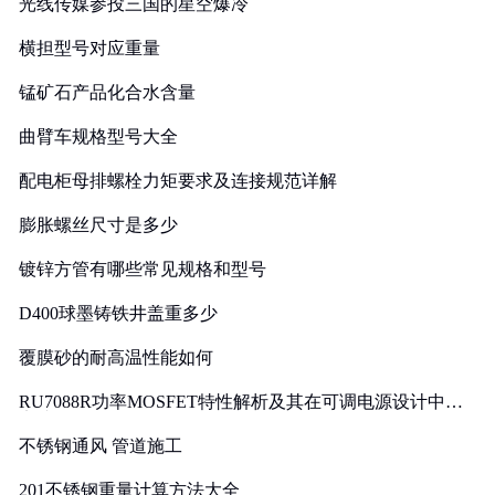
光线传媒参投三国的星空爆冷
横担型号对应重量
锰矿石产品化合水含量
曲臂车规格型号大全
配电柜母排螺栓力矩要求及连接规范详解
膨胀螺丝尺寸是多少
镀锌方管有哪些常见规格和型号
D400球墨铸铁井盖重多少
覆膜砂的耐高温性能如何
RU7088R功率MOSFET特性解析及其在可调电源设计中的
实践
不锈钢通风 管道施工
201不锈钢重量计算方法大全