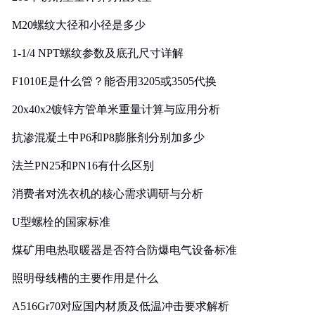
M20螺纹大径和小径是多少
1-1/4 NPT螺纹参数及底孔尺寸详解
F1010E是什么管？能否用3205或3505代换
20x40x2镀锌方管单米重量计算与应用分析
抗渗混凝土中P6和P8膨胀剂分别加多少
法兰PN25和PN16有什么区别
消费者对洗衣机的核心需求调研与分析
U型螺栓的国家标准
煤矿用电热取暖器是否符合防爆电气设备标准
照明母线槽的主要作用是什么
A516Gr70对应国内材质及低温冲击要求解析