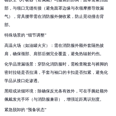
部，与领口无缝衔接（避免面罩边缘与衣领摩擦导致漏
气），背具腰带需在消防服外侧收紧，防止晃动撞击背
部。
特殊场景的 “细节调整”
高温火场（如油罐火灾）：需在消防服外额外套隔热披
肩，确保颈部、肩部后侧完全覆盖，避免热辐射灼伤。
化学品泄漏场景：穿防化消防服时，需检查靴套与裤脚的
密封拉链是否拉满，手套与袖口的卡扣是否扣紧，避免化
学品从接口处渗透。
黑暗或浓烟环境：除确保反光条有效外，可在手腕处额外
佩戴发光手环（与消防服兼容），增强近距离识别度。
紧急脱卸的 “预备状态”