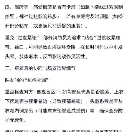
蹲、侧跨等，感受服装是否有卡滞（如腋下缝线过紧限制
抬臂，裤裆过短影响跨步），若有束缚需及时调整（如松
开部分粘扣，或更换尺寸适配的服装）。
避免 “过度紧绷”：部分消防员为追求 “贴合” 过度收紧腰
带、袖口，可能导致血液循环受阻，在长时间作业中引发
头晕、肢体麻木，反而影响动作灵活性。
三、穿着后的协同与场景适配细节
队友间的 “互检补漏”
重点检查对方 “自视盲区”：如背部反光条是否脱落、上衣
下摆是否被腰带卷边（导致腰部暴露）、头盔系带是否从
衣领内侧穿出（可能摩擦颈部造成损伤）等，确保全身防
护无死角。
确认空气呼吸器（若佩戴）与服装的协调：面罩需紧扣面