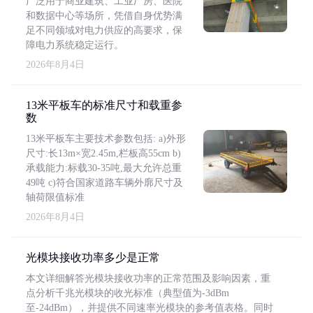
广泛用于商业建筑、工业厂房、医院
和数据中心等场所，凭借自身优势满
足不同领域对电力供应的高要求，保
障电力系统稳定运行。
2026年8月4日
13米平板车的标准尺寸和载重参
数
13米平板车主要技术参数包括: a)外形
尺寸:长13m×宽2.45m,栏板高55cm b)
承载能力:标载30-35吨,最大允许总重
49吨 c)符合国家道路车辆外廓尺寸及
轴荷限值标准
2026年8月4日
光模块接收功率多少是正常
本文详细解答光模块接收功率的正常范围及影响因素，重
点分析千兆光模块的收光标准（典型值为-3dBm
至-24dBm），并提供不同速率光模块的参考值表格。同时