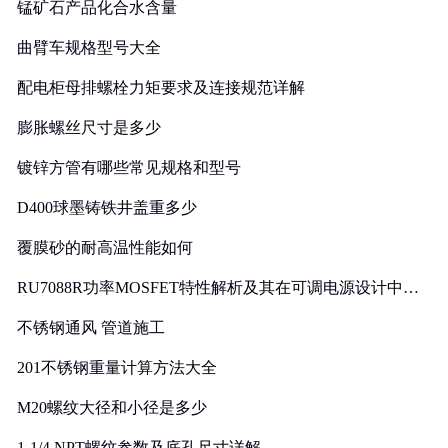
锰矿石产品化合水含量
曲臂车规格型号大全
配电柜母排螺栓力矩要求及连接规范详解
膨胀螺丝尺寸是多少
镀锌方管有哪些常见规格和型号
D400球墨铸铁井盖重多少
覆膜砂的耐高温性能如何
RU7088R功率MOSFET特性解析及其在可调电源设计中的
实践
不锈钢通风 管道施工
201不锈钢重量计算方法大全
M20螺纹大径和小径是多少
1-1/4 NPT螺纹参数及底孔尺寸详解