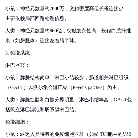
小鼠：神经元数量约7000万，突触密度高但长程连接少，
主要依赖局部回路处理信息。
人类：神经元数量约860亿，突触复杂性高，长程白质纤维
束（如胼胝体）连接左右脑半球。
3. 免疫系统
淋巴器官：
小鼠：脾脏结构简单，淋巴小结较少；肠道相关淋巴组织
（GALT）以派尔集合淋巴结（Peyer's patches）为主。
人类：脾脏红髓和白髓分界明显，淋巴小结丰富；GALT包
括孤立淋巴滤泡和肠系膜淋巴结。
免疫细胞：
小鼠：缺乏人类特有的免疫细胞亚群（如γδ T细胞中的Vδ2