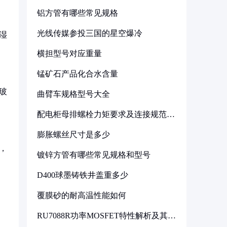
铝方管有哪些常见规格
光线传媒参投三国的星空爆冷
湿
横担型号对应重量
锰矿石产品化合水含量
玻
曲臂车规格型号大全
配电柜母排螺栓力矩要求及连接规范详
解
膨胀螺丝尺寸是多少
，
镀锌方管有哪些常见规格和型号
D400球墨铸铁井盖重多少
覆膜砂的耐高温性能如何
RU7088R功率MOSFET特性解析及其在
可调电源设计中的实践