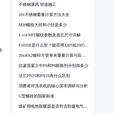
不锈钢通风 管道施工
201不锈钢重量计算方法大全
M20螺纹大径和小径是多少
1-1/4 NPT螺纹参数及底孔尺寸详解
F1010E是什么管？能否用3205或3505代
换
性
20x40x2镀锌方管单米重量计算与应用
分析
抗渗混凝土中P6和P8膨胀剂分别加多少
法兰PN25和PN16有什么区别
消费者对洗衣机的核心需求调研与分析
U型螺栓的国家标准
煤矿用电热取暖器是否符合防爆电气设
备标准