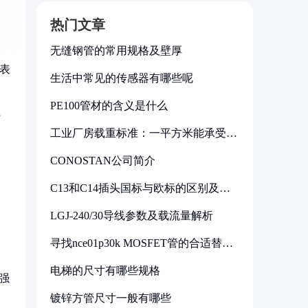
热门文章
无缝钢管的常用规格及壁厚
）表
生活中常见的传感器有哪些呢
PE100管材的含义是什么
结
工业厂房载重标准：一平方米能承受多
少公斤
CONOSTAN公司简介
C13和C14插头国标与欧标的区别及其
标准解析
LGJ-240/30导线参数及载流量解析
寻找nce01p30k MOSFET管的合适替代
型号
电梯的尺寸有哪些规格
强
镀锌方管尺寸一般有哪些