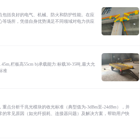
点包括良好的电气、机械、防火和防护性能。在应
心等场所，凭借自身优势满足不同领域对电力供应
5m,栏板高55cm b)承载能力:标载30-35吨,最大允
标准
点分析千兆光模块的收光标准（典型值为-3dBm至-24dBm），并
常的常见原因（如光纤损耗、连接器问题）及解决方案，帮助用户快