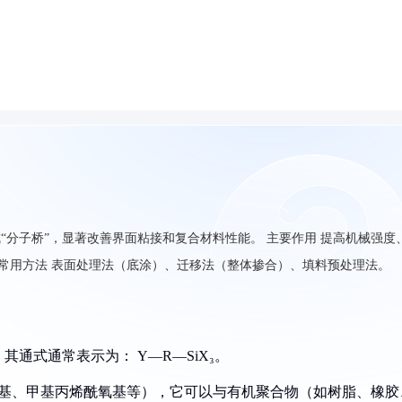
成“分子桥”，显著改善界面粘接和复合材料性能。 主要作用 提高机械强度
 常用方法 表面处理法（底涂）、迁移法（整体掺合）、填料预处理法。
通式通常表示为： Y—R—SiX₃。
乙烯基、甲基丙烯酰氧基等），它可以与有机聚合物（如树脂、橡胶