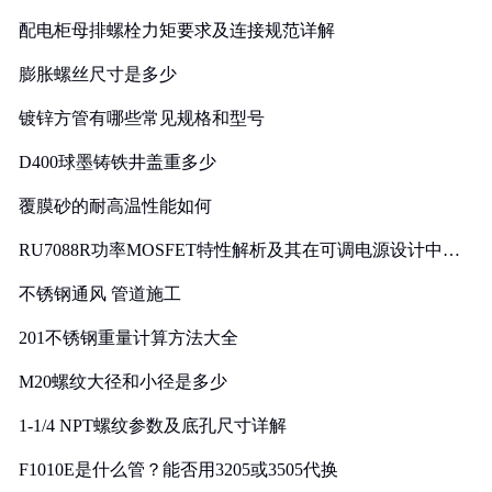
配电柜母排螺栓力矩要求及连接规范详解
膨胀螺丝尺寸是多少
镀锌方管有哪些常见规格和型号
D400球墨铸铁井盖重多少
覆膜砂的耐高温性能如何
RU7088R功率MOSFET特性解析及其在可调电源设计中的
实践
不锈钢通风 管道施工
201不锈钢重量计算方法大全
M20螺纹大径和小径是多少
1-1/4 NPT螺纹参数及底孔尺寸详解
F1010E是什么管？能否用3205或3505代换