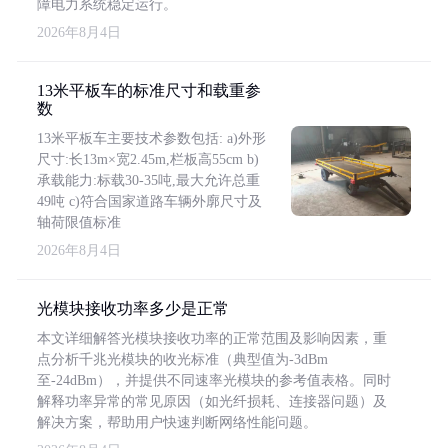
障电力系统稳定运行。
2026年8月4日
13米平板车的标准尺寸和载重参
数
13米平板车主要技术参数包括: a)外形
尺寸:长13m×宽2.45m,栏板高55cm b)
承载能力:标载30-35吨,最大允许总重
49吨 c)符合国家道路车辆外廓尺寸及
轴荷限值标准
2026年8月4日
光模块接收功率多少是正常
本文详细解答光模块接收功率的正常范围及影响因素，重
点分析千兆光模块的收光标准（典型值为-3dBm
至-24dBm），并提供不同速率光模块的参考值表格。同时
解释功率异常的常见原因（如光纤损耗、连接器问题）及
解决方案，帮助用户快速判断网络性能问题。