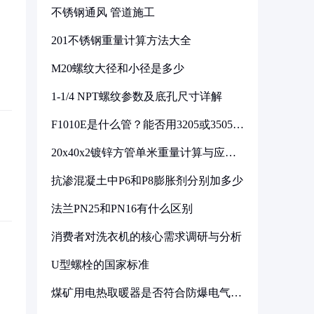
不锈钢通风 管道施工
201不锈钢重量计算方法大全
M20螺纹大径和小径是多少
1-1/4 NPT螺纹参数及底孔尺寸详解
F1010E是什么管？能否用3205或3505代
换
20x40x2镀锌方管单米重量计算与应用
分析
抗渗混凝土中P6和P8膨胀剂分别加多少
法兰PN25和PN16有什么区别
消费者对洗衣机的核心需求调研与分析
U型螺栓的国家标准
煤矿用电热取暖器是否符合防爆电气设
备标准