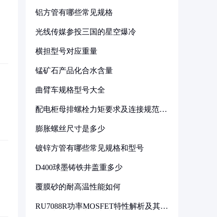
铝方管有哪些常见规格
光线传媒参投三国的星空爆冷
横担型号对应重量
锰矿石产品化合水含量
曲臂车规格型号大全
配电柜母排螺栓力矩要求及连接规范详
解
膨胀螺丝尺寸是多少
镀锌方管有哪些常见规格和型号
D400球墨铸铁井盖重多少
覆膜砂的耐高温性能如何
RU7088R功率MOSFET特性解析及其在
可调电源设计中的实践