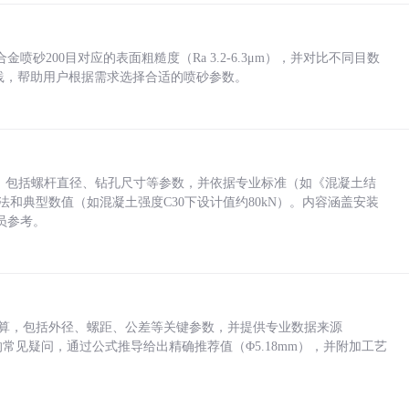
砂200目对应的表面粗糙度（Ra 3.2-6.3μm），并对比不同目数
业实践，帮助用户根据需求选择合适的喷砂参数。
力，包括螺杆直径、钻孔尺寸等参数，并依据专业标准（如《混凝土结
方法和典型数值（如混凝土强度C30下设计值约80kN）。内容涵盖安装
员参考。
底孔计算，包括外径、螺距、公差等关键参数，并提供专业数据来源
孔尺寸的常见疑问，通过公式推导给出精确推荐值（Φ5.18mm），并附加工艺