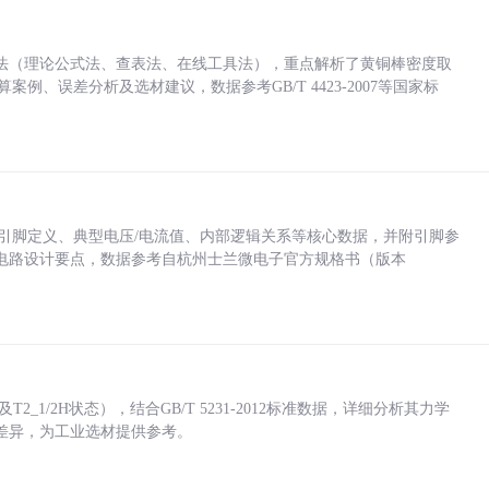
法（理论公式法、查表法、在线工具法），重点解析了黄铜棒密度取
计算案例、误差分析及选材建议，数据参考GB/T 4423-2007等国家标
括各引脚定义、典型电压/电流值、内部逻辑关系等核心数据，并附引脚参
电路设计要点，数据参考自杭州士兰微电子官方规格书（版本
_1/2H状态），结合GB/T 5231-2012标准数据，详细分析其力学
差异，为工业选材提供参考。