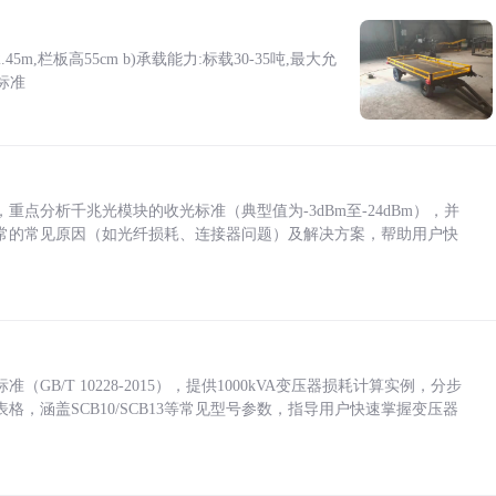
5m,栏板高55cm b)承载能力:标载30-35吨,最大允
标准
点分析千兆光模块的收光标准（典型值为-3dBm至-24dBm），并
常的常见原因（如光纤损耗、连接器问题）及解决方案，帮助用户快
/T 10228-2015），提供1000kVA变压器损耗计算实例，分步
，涵盖SCB10/SCB13等常见型号参数，指导用户快速掌握变压器