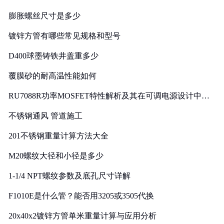
膨胀螺丝尺寸是多少
镀锌方管有哪些常见规格和型号
D400球墨铸铁井盖重多少
覆膜砂的耐高温性能如何
RU7088R功率MOSFET特性解析及其在可调电源设计中的
实践
不锈钢通风 管道施工
201不锈钢重量计算方法大全
M20螺纹大径和小径是多少
1-1/4 NPT螺纹参数及底孔尺寸详解
F1010E是什么管？能否用3205或3505代换
20x40x2镀锌方管单米重量计算与应用分析