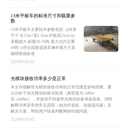
13米平板车的标准尺寸和载重参
数
13米平板车主要技术参数包括: a)外形
尺寸:长13m×宽2.45m,栏板高55cm b)
承载能力:标载30-35吨,最大允许总重
49吨 c)符合国家道路车辆外廓尺寸及
轴荷限值标准
2026年8月4日
光模块接收功率多少是正常
本文详细解答光模块接收功率的正常范围及影响因素，重
点分析千兆光模块的收光标准（典型值为-3dBm
至-24dBm），并提供不同速率光模块的参考值表格。同时
解释功率异常的常见原因（如光纤损耗、连接器问题）及
解决方案，帮助用户快速判断网络性能问题。
2026年8月4日