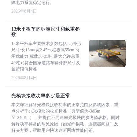
障电力系统稳定运行。
2026年8月4日
13米平板车的标准尺寸和载重参
数
13米平板车主要技术参数包括: a)外形
尺寸:长13m×宽2.45m,栏板高55cm b)
承载能力:标载30-35吨,最大允许总重
49吨 c)符合国家道路车辆外廓尺寸及
轴荷限值标准
2026年8月4日
光模块接收功率多少是正常
本文详细解答光模块接收功率的正常范围及影响因素，重
点分析千兆光模块的收光标准（典型值为-3dBm
至-24dBm），并提供不同速率光模块的参考值表格。同时
解释功率异常的常见原因（如光纤损耗、连接器问题）及
解决方案，帮助用户快速判断网络性能问题。