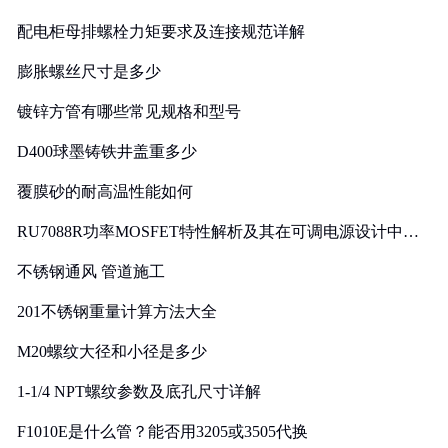
配电柜母排螺栓力矩要求及连接规范详解
膨胀螺丝尺寸是多少
镀锌方管有哪些常见规格和型号
D400球墨铸铁井盖重多少
覆膜砂的耐高温性能如何
RU7088R功率MOSFET特性解析及其在可调电源设计中的
实践
不锈钢通风 管道施工
201不锈钢重量计算方法大全
M20螺纹大径和小径是多少
1-1/4 NPT螺纹参数及底孔尺寸详解
F1010E是什么管？能否用3205或3505代换