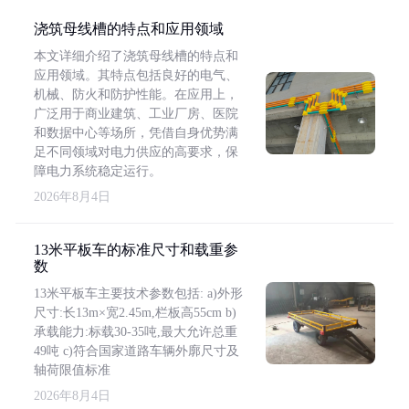
浇筑母线槽的特点和应用领域
本文详细介绍了浇筑母线槽的特点和
应用领域。其特点包括良好的电气、
机械、防火和防护性能。在应用上，
广泛用于商业建筑、工业厂房、医院
和数据中心等场所，凭借自身优势满
足不同领域对电力供应的高要求，保
障电力系统稳定运行。
2026年8月4日
13米平板车的标准尺寸和载重参
数
13米平板车主要技术参数包括: a)外形
尺寸:长13m×宽2.45m,栏板高55cm b)
承载能力:标载30-35吨,最大允许总重
49吨 c)符合国家道路车辆外廓尺寸及
轴荷限值标准
2026年8月4日