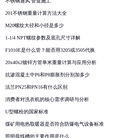
不锈钢通风 管道施工
201不锈钢重量计算方法大全
M20螺纹大径和小径是多少
1-1/4 NPT螺纹参数及底孔尺寸详解
F1010E是什么管？能否用3205或3505代换
20x40x2镀锌方管单米重量计算与应用分析
抗渗混凝土中P6和P8膨胀剂分别加多少
法兰PN25和PN16有什么区别
消费者对洗衣机的核心需求调研与分析
U型螺栓的国家标准
煤矿用电热取暖器是否符合防爆电气设备标准
照明母线槽的主要作用是什么