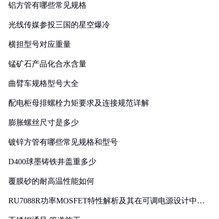
铝方管有哪些常见规格
光线传媒参投三国的星空爆冷
横担型号对应重量
锰矿石产品化合水含量
曲臂车规格型号大全
配电柜母排螺栓力矩要求及连接规范详解
膨胀螺丝尺寸是多少
镀锌方管有哪些常见规格和型号
D400球墨铸铁井盖重多少
覆膜砂的耐高温性能如何
RU7088R功率MOSFET特性解析及其在可调电源设计中的
实践