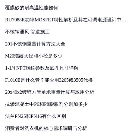
覆膜砂的耐高温性能如何
RU7088R功率MOSFET特性解析及其在可调电源设计中的
实践
不锈钢通风 管道施工
201不锈钢重量计算方法大全
M20螺纹大径和小径是多少
1-1/4 NPT螺纹参数及底孔尺寸详解
F1010E是什么管？能否用3205或3505代换
20x40x2镀锌方管单米重量计算与应用分析
抗渗混凝土中P6和P8膨胀剂分别加多少
法兰PN25和PN16有什么区别
消费者对洗衣机的核心需求调研与分析