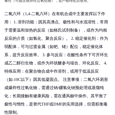
毒性（可能含致癌性过氧化物），需严格纯化后使用。
二氧六环（1,4-二氧六环）在有机合成中主要发挥以下作
用： 1. 溶剂功能：因其高沸点、极性和与水混溶性，常用
于需要温和加热的反应（如格氏试剂制备），或作为均相
反应的介质（如氢化、聚合反应）。 2. 稳定催化剂：作为
弱配体，可与过渡金属（如钯、铑）配位，稳定催化体
系，提升反应效率。 3. 参与反应：在酸性条件下可开环生
成乙二醇衍生物，或作为环状醚参与缩合、环化反应。 4.
特殊应用：在聚合物合成中作溶剂，或用于低温反应
（如-10C以下）因其低凝固点。 注意事项：二氧六环易形
成爆炸性过氧化物，需通过钠/硼氢化钠预处理或蒸馏纯
化；长期接触有健康风险，需在通风橱中操作。其平衡了
极性与惰性，是替代THF或DMF的实用选择，但需权衡毒
性限制。