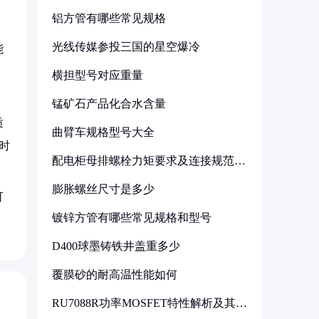
铝方管有哪些常见规格
，
光线传媒参投三国的星空爆冷
能
横担型号对应重量
、
锰矿石产品化合水含量
质
曲臂车规格型号大全
时
配电柜母排螺栓力矩要求及连接规范详
解
膨胀螺丝尺寸是多少
可
镀锌方管有哪些常见规格和型号
D400球墨铸铁井盖重多少
覆膜砂的耐高温性能如何
RU7088R功率MOSFET特性解析及其在
可调电源设计中的实践