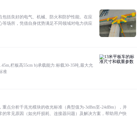
点包括良好的电气、机械、防火和防护性能。在应
心等场所，凭借自身优势满足不同领域对电力供应
5m,栏板高55cm b)承载能力:标载30-35吨,最大允
标准
点分析千兆光模块的收光标准（典型值为-3dBm至-24dBm），并
常的常见原因（如光纤损耗、连接器问题）及解决方案，帮助用户快