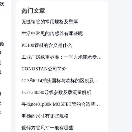
次
热门文章
无缝钢管的常用规格及壁厚
生活中常见的传感器有哪些呢
微
PE100管材的含义是什么
经
工业厂房载重标准：一平方米能承受多
少公斤
测
CONOSTAN公司简介
汽
C13和C14插头国标与欧标的区别及其
标准解析
LGJ-240/30导线参数及载流量解析
自
统
寻找nce01p30k MOSFET管的合适替代
型号
水
电梯的尺寸有哪些规格
镀锌方管尺寸一般有哪些