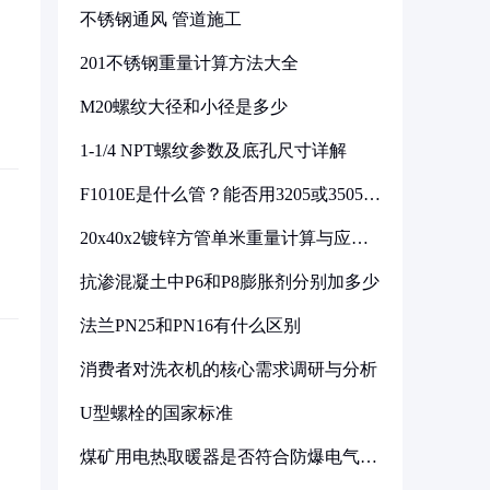
不锈钢通风 管道施工
201不锈钢重量计算方法大全
M20螺纹大径和小径是多少
1-1/4 NPT螺纹参数及底孔尺寸详解
F1010E是什么管？能否用3205或3505代
换
20x40x2镀锌方管单米重量计算与应用
分析
抗渗混凝土中P6和P8膨胀剂分别加多少
法兰PN25和PN16有什么区别
消费者对洗衣机的核心需求调研与分析
U型螺栓的国家标准
煤矿用电热取暖器是否符合防爆电气设
备标准