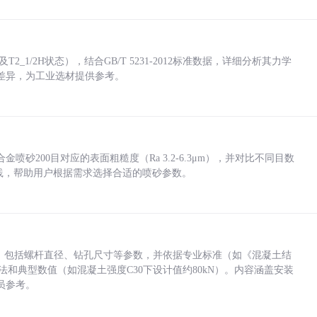
_1/2H状态），结合GB/T 5231-2012标准数据，详细分析其力学
差异，为工业选材提供参考。
砂200目对应的表面粗糙度（Ra 3.2-6.3μm），并对比不同目数
业实践，帮助用户根据需求选择合适的喷砂参数。
力，包括螺杆直径、钻孔尺寸等参数，并依据专业标准（如《混凝土结
方法和典型数值（如混凝土强度C30下设计值约80kN）。内容涵盖安装
员参考。