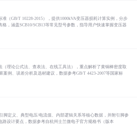
/T 10228-2015），提供1000kVA变压器损耗计算实例，分步
，涵盖SCB10/SCB13等常见型号参数，指导用户快速掌握变压器
法（理论公式法、查表法、在线工具法），重点解析了黄铜棒密度取
计算案例、误差分析及选材建议，数据参考GB/T 4423-2007等国家标
括各引脚定义、典型电压/电流值、内部逻辑关系等核心数据，并附引脚参
电路设计要点，数据参考自杭州士兰微电子官方规格书（版本