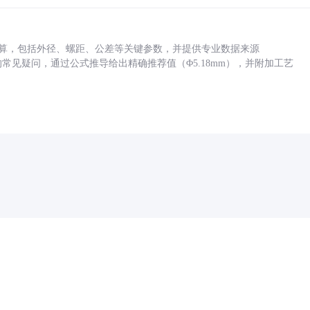
底孔计算，包括外径、螺距、公差等关键参数，并提供专业数据来源
孔尺寸的常见疑问，通过公式推导给出精确推荐值（Φ5.18mm），并附加工艺
药品医疗器械网络信息服务备案(京)网药械信息备字（2021）第00159号
京ICP证030173号
京公网安备11000002000001号