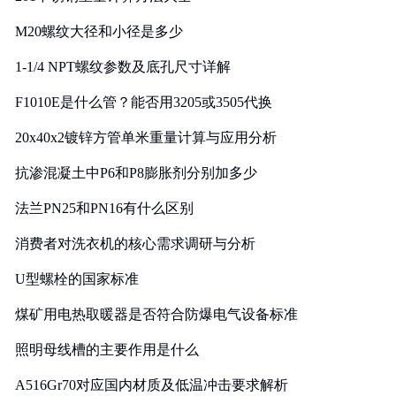
M20螺纹大径和小径是多少
1-1/4 NPT螺纹参数及底孔尺寸详解
F1010E是什么管？能否用3205或3505代换
20x40x2镀锌方管单米重量计算与应用分析
抗渗混凝土中P6和P8膨胀剂分别加多少
法兰PN25和PN16有什么区别
消费者对洗衣机的核心需求调研与分析
U型螺栓的国家标准
煤矿用电热取暖器是否符合防爆电气设备标准
照明母线槽的主要作用是什么
A516Gr70对应国内材质及低温冲击要求解析