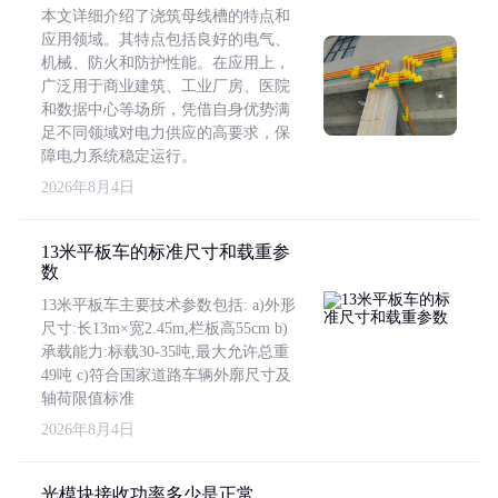
本文详细介绍了浇筑母线槽的特点和
应用领域。其特点包括良好的电气、
机械、防火和防护性能。在应用上，
广泛用于商业建筑、工业厂房、医院
和数据中心等场所，凭借自身优势满
足不同领域对电力供应的高要求，保
障电力系统稳定运行。
2026年8月4日
13米平板车的标准尺寸和载重参
数
13米平板车主要技术参数包括: a)外形
尺寸:长13m×宽2.45m,栏板高55cm b)
承载能力:标载30-35吨,最大允许总重
49吨 c)符合国家道路车辆外廓尺寸及
轴荷限值标准
2026年8月4日
光模块接收功率多少是正常