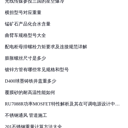
光线传媒参投三国的星空爆冷
横担型号对应重量
锰矿石产品化合水含量
曲臂车规格型号大全
配电柜母排螺栓力矩要求及连接规范详解
膨胀螺丝尺寸是多少
镀锌方管有哪些常见规格和型号
D400球墨铸铁井盖重多少
覆膜砂的耐高温性能如何
RU7088R功率MOSFET特性解析及其在可调电源设计中的
实践
不锈钢通风 管道施工
201不锈钢重量计算方法大全