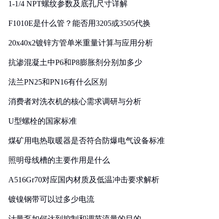
1-1/4 NPT螺纹参数及底孔尺寸详解
F1010E是什么管？能否用3205或3505代换
20x40x2镀锌方管单米重量计算与应用分析
抗渗混凝土中P6和P8膨胀剂分别加多少
法兰PN25和PN16有什么区别
消费者对洗衣机的核心需求调研与分析
U型螺栓的国家标准
煤矿用电热取暖器是否符合防爆电气设备标准
照明母线槽的主要作用是什么
A516Gr70对应国内材质及低温冲击要求解析
镀镍钢带可以过多少电流
计量泵如何达到控制和调节流量的目的