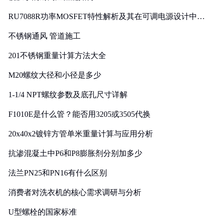
RU7088R功率MOSFET特性解析及其在可调电源设计中的
实践
不锈钢通风 管道施工
201不锈钢重量计算方法大全
M20螺纹大径和小径是多少
1-1/4 NPT螺纹参数及底孔尺寸详解
F1010E是什么管？能否用3205或3505代换
20x40x2镀锌方管单米重量计算与应用分析
抗渗混凝土中P6和P8膨胀剂分别加多少
法兰PN25和PN16有什么区别
消费者对洗衣机的核心需求调研与分析
U型螺栓的国家标准