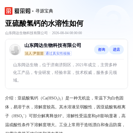
寻源宝典
亚硫酸氢钙的水溶性如何
山东阔达生物科技有限公司
·
2026-08-04 08:00:00
山东阔达生物科技有限公司
咨询
进店
法人:尹苗苗
通过真实性核验
山东阔达生物，位于济南济阳区，2021年成立，主营多种
化工产品，专业研发，经验丰富，技术权威，服务多元领
域。
介绍：
亚硫酸氢钙（Ca(HSO₃)₂）是一种无机盐，常温下为白色固
体，易溶于水，溶解度较高。其水溶液呈弱酸性，因亚硫酸氢根离
子（HSO₃⁻）可部分解离释放H⁺。溶解性受温度和pH影响显著，高
温或酸性条件下溶解度增大。工业上常用于造纸漂白和食品防腐，