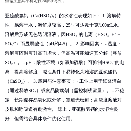
但需注意其不稳定性和潜在毒性。---
亚硫酸氢钙（Ca(HSO₃)₂）的水溶性表现如下： 1. 溶解特
性：易溶于水，溶解度较高，25时可达数十克/100mL水。
溶解后形成无色透明溶液，因HSO₃⁻的电离（HSO₃⁻ H⁺ +
SO₃²⁻）而显弱酸性（pH约4-5）。 2. 影响因素： - 温度：
溶解度随温度升高而增大，但高温可能加速其分解（释放
SO₂）。 - pH：酸性环境（如添加硫酸）可抑制HSO₃⁻的电
离，提高溶解度；碱性条件下易转化为难溶的亚硫酸钙
（CaSO₃）。 3. 应用与注意事项： - 工业上用于纸浆漂白
（通过释放SO₂）或食品防腐剂（需控制残留量）。 - 不稳
定，长期储存易氧化或分解，需避光密封；高浓度溶液对
皮肤和呼吸道有刺激性。 综上，亚硫酸氢钙的水溶性良
好，但需结合具体条件优化使用。