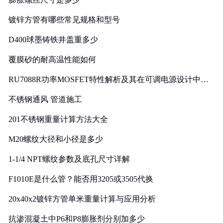
镀锌方管有哪些常见规格和型号
D400球墨铸铁井盖重多少
覆膜砂的耐高温性能如何
RU7088R功率MOSFET特性解析及其在可调电源设计中的
实践
不锈钢通风 管道施工
201不锈钢重量计算方法大全
M20螺纹大径和小径是多少
1-1/4 NPT螺纹参数及底孔尺寸详解
F1010E是什么管？能否用3205或3505代换
20x40x2镀锌方管单米重量计算与应用分析
抗渗混凝土中P6和P8膨胀剂分别加多少