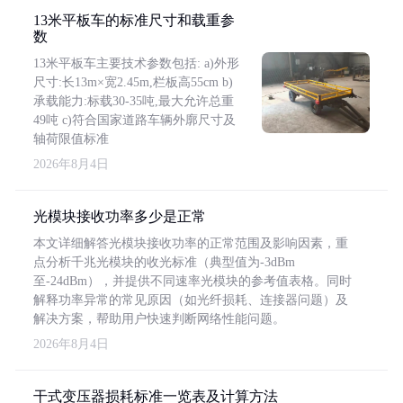
13米平板车的标准尺寸和载重参
数
13米平板车主要技术参数包括: a)外形
尺寸:长13m×宽2.45m,栏板高55cm b)
承载能力:标载30-35吨,最大允许总重
49吨 c)符合国家道路车辆外廓尺寸及
轴荷限值标准
2026年8月4日
光模块接收功率多少是正常
本文详细解答光模块接收功率的正常范围及影响因素，重
点分析千兆光模块的收光标准（典型值为-3dBm
至-24dBm），并提供不同速率光模块的参考值表格。同时
解释功率异常的常见原因（如光纤损耗、连接器问题）及
解决方案，帮助用户快速判断网络性能问题。
2026年8月4日
干式变压器损耗标准一览表及计算方法