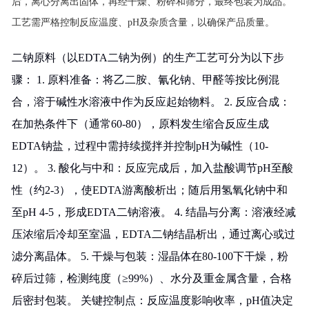
后，离心分离出固体，再经干燥、粉碎和筛分，最终包装为成品。
工艺需严格控制反应温度、pH及杂质含量，以确保产品质量。
二钠原料（以EDTA二钠为例）的生产工艺可分为以下步
骤： 1. 原料准备：将乙二胺、氰化钠、甲醛等按比例混
合，溶于碱性水溶液中作为反应起始物料。 2. 反应合成：
在加热条件下（通常60-80），原料发生缩合反应生成
EDTA钠盐，过程中需持续搅拌并控制pH为碱性（10-
12）。 3. 酸化与中和：反应完成后，加入盐酸调节pH至酸
性（约2-3），使EDTA游离酸析出；随后用氢氧化钠中和
至pH 4-5，形成EDTA二钠溶液。 4. 结晶与分离：溶液经减
压浓缩后冷却至室温，EDTA二钠结晶析出，通过离心或过
滤分离晶体。 5. 干燥与包装：湿晶体在80-100下干燥，粉
碎后过筛，检测纯度（≥99%）、水分及重金属含量，合格
后密封包装。 关键控制点：反应温度影响收率，pH值决定