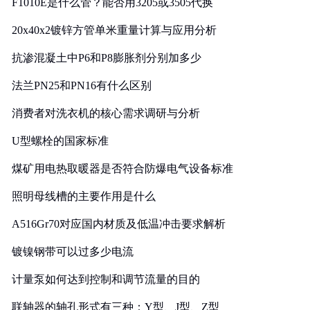
F1010E是什么管？能否用3205或3505代换
20x40x2镀锌方管单米重量计算与应用分析
抗渗混凝土中P6和P8膨胀剂分别加多少
法兰PN25和PN16有什么区别
消费者对洗衣机的核心需求调研与分析
U型螺栓的国家标准
煤矿用电热取暖器是否符合防爆电气设备标准
照明母线槽的主要作用是什么
A516Gr70对应国内材质及低温冲击要求解析
镀镍钢带可以过多少电流
计量泵如何达到控制和调节流量的目的
联轴器的轴孔形式有三种：Y型、J型、Z型