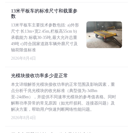
13米平板车的标准尺寸和载重参
数
13米平板车主要技术参数包括: a)外形
尺寸:长13m×宽2.45m,栏板高55cm b)
承载能力:标载30-35吨,最大允许总重
49吨 c)符合国家道路车辆外廓尺寸及
轴荷限值标准
2026年8月4日
光模块接收功率多少是正常
本文详细解答光模块接收功率的正常范围及影响因素，重
点分析千兆光模块的收光标准（典型值为-3dBm
至-24dBm），并提供不同速率光模块的参考值表格。同时
解释功率异常的常见原因（如光纤损耗、连接器问题）及
解决方案，帮助用户快速判断网络性能问题。
2026年8月4日