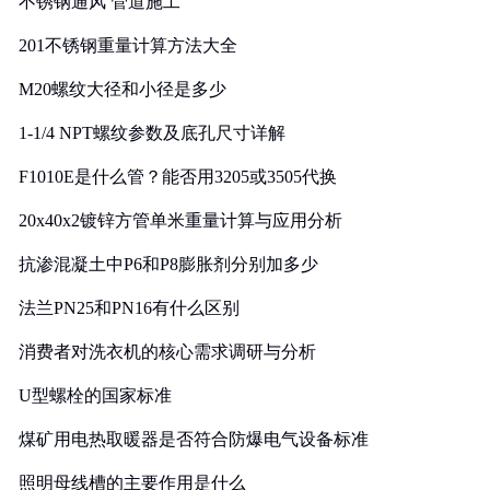
不锈钢通风 管道施工
201不锈钢重量计算方法大全
M20螺纹大径和小径是多少
1-1/4 NPT螺纹参数及底孔尺寸详解
F1010E是什么管？能否用3205或3505代换
20x40x2镀锌方管单米重量计算与应用分析
抗渗混凝土中P6和P8膨胀剂分别加多少
法兰PN25和PN16有什么区别
消费者对洗衣机的核心需求调研与分析
U型螺栓的国家标准
煤矿用电热取暖器是否符合防爆电气设备标准
照明母线槽的主要作用是什么