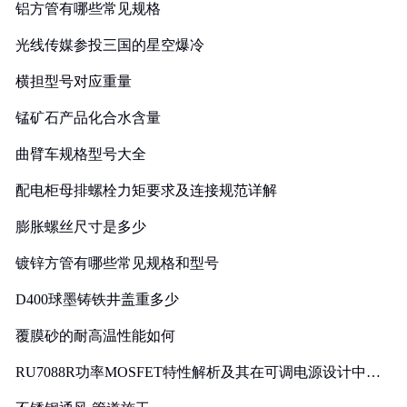
铝方管有哪些常见规格
光线传媒参投三国的星空爆冷
横担型号对应重量
锰矿石产品化合水含量
曲臂车规格型号大全
配电柜母排螺栓力矩要求及连接规范详解
膨胀螺丝尺寸是多少
镀锌方管有哪些常见规格和型号
D400球墨铸铁井盖重多少
覆膜砂的耐高温性能如何
RU7088R功率MOSFET特性解析及其在可调电源设计中的
实践