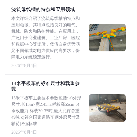
浇筑母线槽的特点和应用领域
本文详细介绍了浇筑母线槽的特点和
应用领域。其特点包括良好的电气、
机械、防火和防护性能。在应用上，
广泛用于商业建筑、工业厂房、医院
和数据中心等场所，凭借自身优势满
足不同领域对电力供应的高要求，保
障电力系统稳定运行。
2026年8月4日
13米平板车的标准尺寸和载重参
数
13米平板车主要技术参数包括: a)外形
尺寸:长13m×宽2.45m,栏板高55cm b)
承载能力:标载30-35吨,最大允许总重
49吨 c)符合国家道路车辆外廓尺寸及
轴荷限值标准
2026年8月4日