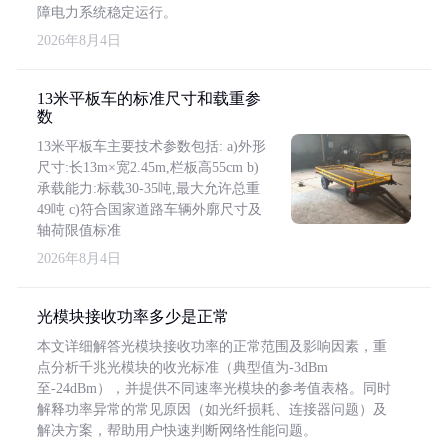
障电力系统稳定运行。
2026年8月4日
13米平板车的标准尺寸和载重参
数
13米平板车主要技术参数包括: a)外形
尺寸:长13m×宽2.45m,栏板高55cm b)
承载能力:标载30-35吨,最大允许总重
49吨 c)符合国家道路车辆外廓尺寸及
轴荷限值标准
2026年8月4日
光模块接收功率多少是正常
本文详细解答光模块接收功率的正常范围及影响因素，重
点分析千兆光模块的收光标准（典型值为-3dBm
至-24dBm），并提供不同速率光模块的参考值表格。同时
解释功率异常的常见原因（如光纤损耗、连接器问题）及
解决方案，帮助用户快速判断网络性能问题。