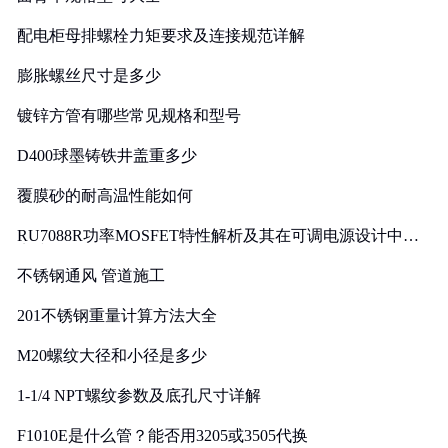
配电柜母排螺栓力矩要求及连接规范详解
膨胀螺丝尺寸是多少
镀锌方管有哪些常见规格和型号
D400球墨铸铁井盖重多少
覆膜砂的耐高温性能如何
RU7088R功率MOSFET特性解析及其在可调电源设计中的
实践
不锈钢通风 管道施工
201不锈钢重量计算方法大全
M20螺纹大径和小径是多少
1-1/4 NPT螺纹参数及底孔尺寸详解
F1010E是什么管？能否用3205或3505代换