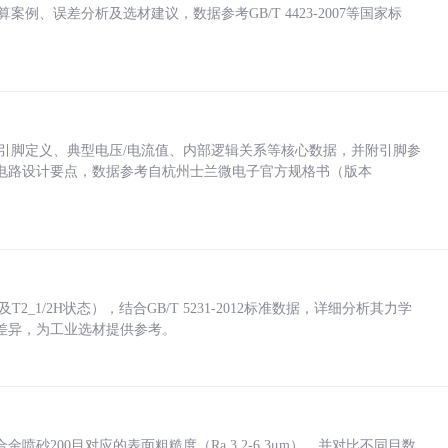
计算案例、误差分析及选材建议，数据参考GB/T 4423-2007等国家标
括各引脚定义、典型电压/电流值、内部逻辑关系等核心数据，并附引脚参
电路设计要点，数据参考自杭州士兰微电子官方规格书（版本
_1/2H状态），结合GB/T 5231-2012标准数据，详细分析其力学
差异，为工业选材提供参考。
砂200目对应的表面粗糙度（Ra 3.2-6.3μm），并对比不同目数