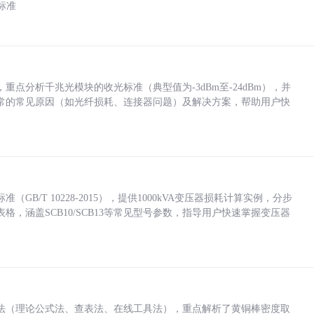
标准
点分析千兆光模块的收光标准（典型值为-3dBm至-24dBm），并
常的常见原因（如光纤损耗、连接器问题）及解决方案，帮助用户快
/T 10228-2015），提供1000kVA变压器损耗计算实例，分步
，涵盖SCB10/SCB13等常见型号参数，指导用户快速掌握变压器
法（理论公式法、查表法、在线工具法），重点解析了黄铜棒密度取