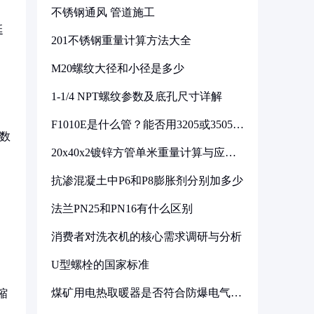
不锈钢通风 管道施工
延
201不锈钢重量计算方法大全
M20螺纹大径和小径是多少
1-1/4 NPT螺纹参数及底孔尺寸详解
F1010E是什么管？能否用3205或3505代
换
定数
20x40x2镀锌方管单米重量计算与应用
分析
抗渗混凝土中P6和P8膨胀剂分别加多少
法兰PN25和PN16有什么区别
消费者对洗衣机的核心需求调研与分析
U型螺栓的国家标准
煤矿用电热取暖器是否符合防爆电气设
缩
备标准