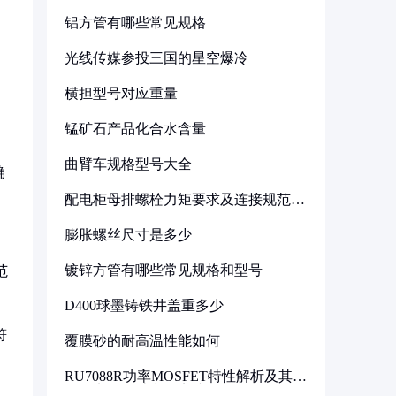
铝方管有哪些常见规格
光线传媒参投三国的星空爆冷
横担型号对应重量
锰矿石产品化合水含量
曲臂车规格型号大全
确
配电柜母排螺栓力矩要求及连接规范详
解
膨胀螺丝尺寸是多少
镀锌方管有哪些常见规格和型号
范
D400球墨铸铁井盖重多少
符
覆膜砂的耐高温性能如何
RU7088R功率MOSFET特性解析及其在
可调电源设计中的实践