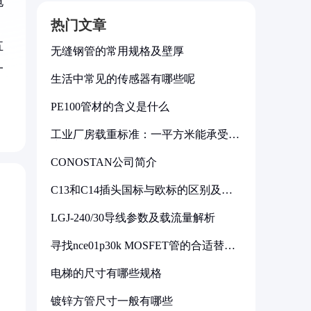
电
热门文章
五
无缝钢管的常用规格及壁厚
一
生活中常见的传感器有哪些呢
，
PE100管材的含义是什么
工业厂房载重标准：一平方米能承受多
少公斤
CONOSTAN公司简介
C13和C14插头国标与欧标的区别及其
标准解析
LGJ-240/30导线参数及载流量解析
寻找nce01p30k MOSFET管的合适替代
型号
电梯的尺寸有哪些规格
镀锌方管尺寸一般有哪些