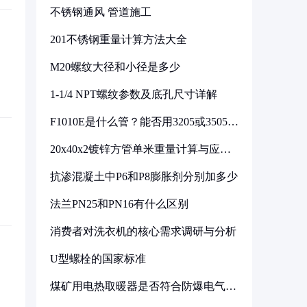
不锈钢通风 管道施工
201不锈钢重量计算方法大全
M20螺纹大径和小径是多少
1-1/4 NPT螺纹参数及底孔尺寸详解
F1010E是什么管？能否用3205或3505代
换
20x40x2镀锌方管单米重量计算与应用
分析
抗渗混凝土中P6和P8膨胀剂分别加多少
法兰PN25和PN16有什么区别
消费者对洗衣机的核心需求调研与分析
U型螺栓的国家标准
煤矿用电热取暖器是否符合防爆电气设
备标准