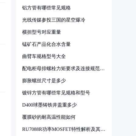
铝方管有哪些常见规格
光线传媒参投三国的星空爆冷
横担型号对应重量
锰矿石产品化合水含量
曲臂车规格型号大全
配电柜母排螺栓力矩要求及连接规范详
解
膨胀螺丝尺寸是多少
镀锌方管有哪些常见规格和型号
D400球墨铸铁井盖重多少
覆膜砂的耐高温性能如何
RU7088R功率MOSFET特性解析及其在
可调电源设计中的实践