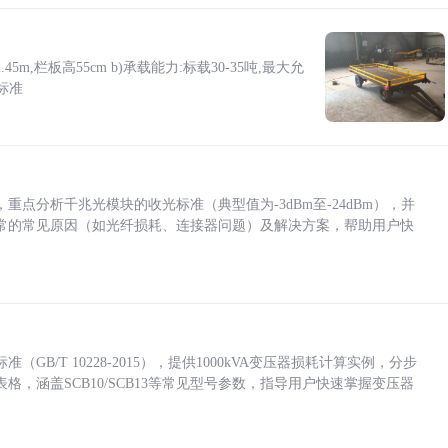
5m,栏板高55cm b)承载能力:标载30-35吨,最大允
标准
点分析千兆光模块的收光标准（典型值为-3dBm至-24dBm），并
常的常见原因（如光纤损耗、连接器问题）及解决方案，帮助用户快
/T 10228-2015），提供1000kVA变压器损耗计算实例，分步
，涵盖SCB10/SCB13等常见型号参数，指导用户快速掌握变压器