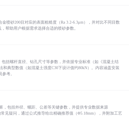
砂200目对应的表面粗糙度（Ra 3.2-6.3μm），并对比不同目数
业实践，帮助用户根据需求选择合适的喷砂参数。
力，包括螺杆直径、钻孔尺寸等参数，并依据专业标准（如《混凝土结
方法和典型数值（如混凝土强度C30下设计值约80kN）。内容涵盖安装
员参考。
底孔计算，包括外径、螺距、公差等关键参数，并提供专业数据来源
孔尺寸的常见疑问，通过公式推导给出精确推荐值（Φ5.18mm），并附加工艺