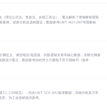
法（理论公式法、查表法、在线工具法），重点解析了黄铜棒密度取
计算案例、误差分析及选材建议，数据参考GB/T 4423-2007等国家标
括各引脚定义、典型电压/电流值、内部逻辑关系等核心数据，并附引脚参
电路设计要点，数据参考自杭州士兰微电子官方规格书（版本
_1/2H状态），结合GB/T 5231-2012标准数据，详细分析其力学
差异，为工业选材提供参考。