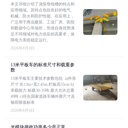
本文详细介绍了浇筑母线槽的特点和
应用领域。其特点包括良好的电气、
机械、防火和防护性能。在应用上，
广泛用于商业建筑、工业厂房、医院
和数据中心等场所，凭借自身优势满
足不同领域对电力供应的高要求，保
障电力系统稳定运行。
2026年8月4日
13米平板车的标准尺寸和载重参
数
13米平板车主要技术参数包括: a)外形
尺寸:长13m×宽2.45m,栏板高55cm b)
承载能力:标载30-35吨,最大允许总重
49吨 c)符合国家道路车辆外廓尺寸及
轴荷限值标准
2026年8月4日
光模块接收功率多少是正常