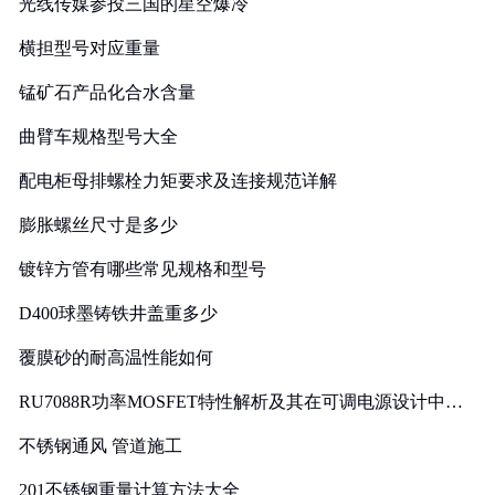
光线传媒参投三国的星空爆冷
横担型号对应重量
锰矿石产品化合水含量
曲臂车规格型号大全
配电柜母排螺栓力矩要求及连接规范详解
膨胀螺丝尺寸是多少
镀锌方管有哪些常见规格和型号
D400球墨铸铁井盖重多少
覆膜砂的耐高温性能如何
RU7088R功率MOSFET特性解析及其在可调电源设计中的
实践
不锈钢通风 管道施工
201不锈钢重量计算方法大全