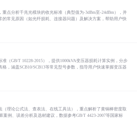
点分析千兆光模块的收光标准（典型值为-3dBm至-24dBm），并
常的常见原因（如光纤损耗、连接器问题）及解决方案，帮助用户快
/T 10228-2015），提供1000kVA变压器损耗计算实例，分步
，涵盖SCB10/SCB13等常见型号参数，指导用户快速掌握变压器
法（理论公式法、查表法、在线工具法），重点解析了黄铜棒密度取
计算案例、误差分析及选材建议，数据参考GB/T 4423-2007等国家标