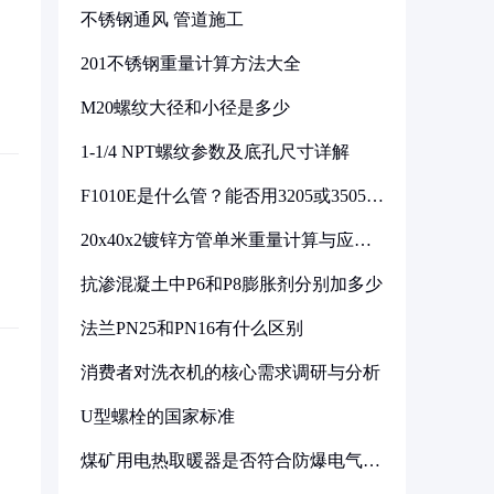
不锈钢通风 管道施工
201不锈钢重量计算方法大全
M20螺纹大径和小径是多少
1-1/4 NPT螺纹参数及底孔尺寸详解
F1010E是什么管？能否用3205或3505代
换
20x40x2镀锌方管单米重量计算与应用
分析
抗渗混凝土中P6和P8膨胀剂分别加多少
法兰PN25和PN16有什么区别
消费者对洗衣机的核心需求调研与分析
U型螺栓的国家标准
煤矿用电热取暖器是否符合防爆电气设
备标准