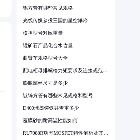
铝方管有哪些常见规格
光线传媒参投三国的星空爆冷
横担型号对应重量
锰矿石产品化合水含量
曲臂车规格型号大全
配电柜母排螺栓力矩要求及连接规范详
解
膨胀螺丝尺寸是多少
镀锌方管有哪些常见规格和型号
D400球墨铸铁井盖重多少
覆膜砂的耐高温性能如何
RU7088R功率MOSFET特性解析及其在
可调电源设计中的实践