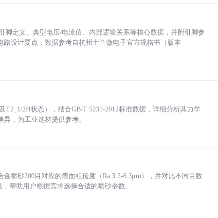
括各引脚定义、典型电压/电流值、内部逻辑关系等核心数据，并附引脚参
电路设计要点，数据参考自杭州士兰微电子官方规格书（版本
_1/2H状态），结合GB/T 5231-2012标准数据，详细分析其力学
差异，为工业选材提供参考。
砂200目对应的表面粗糙度（Ra 3.2-6.3μm），并对比不同目数
业实践，帮助用户根据需求选择合适的喷砂参数。