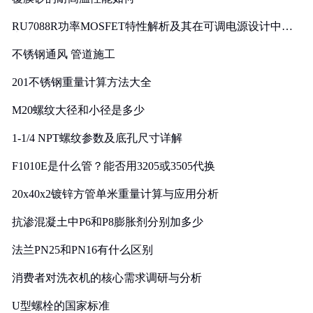
RU7088R功率MOSFET特性解析及其在可调电源设计中的
实践
不锈钢通风 管道施工
201不锈钢重量计算方法大全
M20螺纹大径和小径是多少
1-1/4 NPT螺纹参数及底孔尺寸详解
F1010E是什么管？能否用3205或3505代换
20x40x2镀锌方管单米重量计算与应用分析
抗渗混凝土中P6和P8膨胀剂分别加多少
法兰PN25和PN16有什么区别
消费者对洗衣机的核心需求调研与分析
U型螺栓的国家标准