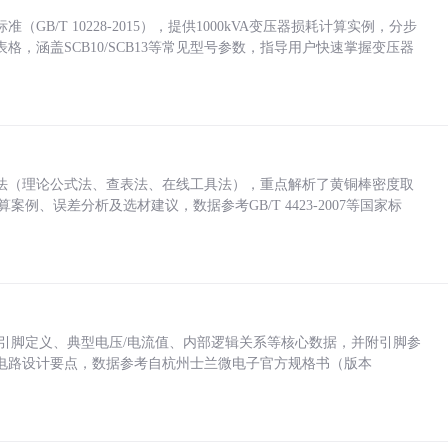
/T 10228-2015），提供1000kVA变压器损耗计算实例，分步
，涵盖SCB10/SCB13等常见型号参数，指导用户快速掌握变压器
法（理论公式法、查表法、在线工具法），重点解析了黄铜棒密度取
计算案例、误差分析及选材建议，数据参考GB/T 4423-2007等国家标
括各引脚定义、典型电压/电流值、内部逻辑关系等核心数据，并附引脚参
电路设计要点，数据参考自杭州士兰微电子官方规格书（版本