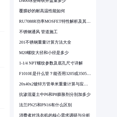
D400球墨铸铁井盖重多少
覆膜砂的耐高温性能如何
RU7088R功率MOSFET特性解析及其在
可调电源设计中的实践
不锈钢通风 管道施工
201不锈钢重量计算方法大全
M20螺纹大径和小径是多少
1-1/4 NPT螺纹参数及底孔尺寸详解
F1010E是什么管？能否用3205或3505代
换
20x40x2镀锌方管单米重量计算与应用
分析
抗渗混凝土中P6和P8膨胀剂分别加多少
法兰PN25和PN16有什么区别
消费者对洗衣机的核心需求调研与分析