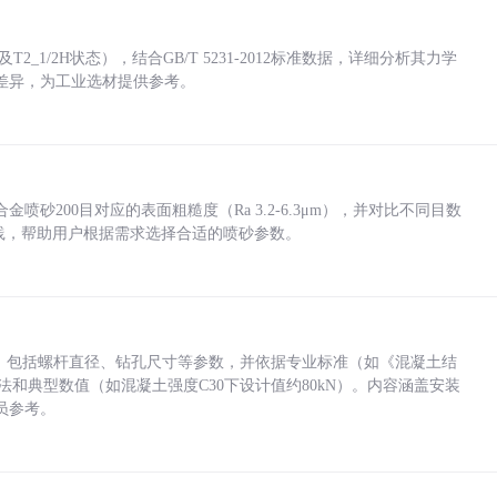
_1/2H状态），结合GB/T 5231-2012标准数据，详细分析其力学
差异，为工业选材提供参考。
砂200目对应的表面粗糙度（Ra 3.2-6.3μm），并对比不同目数
业实践，帮助用户根据需求选择合适的喷砂参数。
力，包括螺杆直径、钻孔尺寸等参数，并依据专业标准（如《混凝土结
方法和典型数值（如混凝土强度C30下设计值约80kN）。内容涵盖安装
员参考。