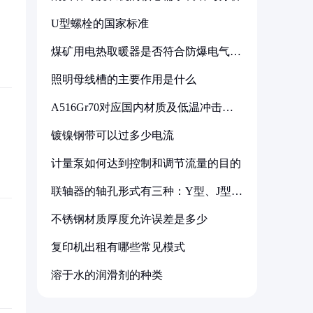
U型螺栓的国家标准
煤矿用电热取暖器是否符合防爆电气设
备标准
照明母线槽的主要作用是什么
A516Gr70对应国内材质及低温冲击要
求解析
镀镍钢带可以过多少电流
计量泵如何达到控制和调节流量的目的
联轴器的轴孔形式有三种：Y型、J型、
Z型
不锈钢材质厚度允许误差是多少
复印机出租有哪些常见模式
溶于水的润滑剂的种类