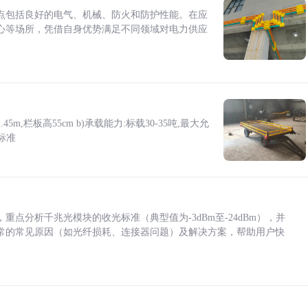
点包括良好的电气、机械、防火和防护性能。在应
心等场所，凭借自身优势满足不同领域对电力供应
5m,栏板高55cm b)承载能力:标载30-35吨,最大允
标准
点分析千兆光模块的收光标准（典型值为-3dBm至-24dBm），并
常的常见原因（如光纤损耗、连接器问题）及解决方案，帮助用户快