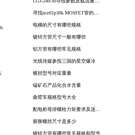
LGJ-240/30导线参数及载流量解
析
寻找nce01p30k MOSFET管的合
适替代型号
电梯的尺寸有哪些规格
h
镀锌方管尺寸一般有哪些
铝方管有哪些常见规格
光线传媒参投三国的星空爆冷
横担型号对应重量
G
锰矿石产品化合水含量
曲臂车规格型号大全
配电柜母排螺栓力矩要求及连接
规范详解
膨胀螺丝尺寸是多少
镀锌方管有哪些常见规格和型号