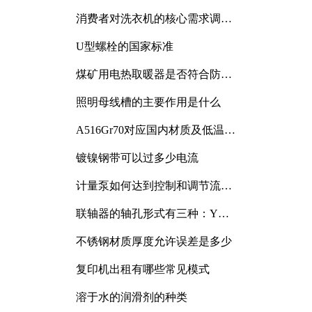
消费者对洗衣机的核心需求调研
与分析
U型螺栓的国家标准
煤矿用电热取暖器是否符合防爆
电气设备标准
照明母线槽的主要作用是什么
A516Gr70对应国内材质及低温冲
击要求解析
镀镍钢带可以过多少电流
计量泵如何达到控制和调节流量
的目的
联轴器的轴孔形式有三种：Y
型、J型、Z型
不锈钢材质厚度允许误差是多少
复印机出租有哪些常见模式
溶于水的润滑剂的种类