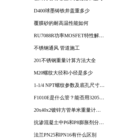
D400球墨铸铁井盖重多少
覆膜砂的耐高温性能如何
RU7088R功率MOSFET特性解析
及其在可调电源设计中的实践
不锈钢通风 管道施工
201不锈钢重量计算方法大全
M20螺纹大径和小径是多少
1-1/4 NPT螺纹参数及底孔尺寸详
解
F1010E是什么管？能否用3205或
3505代换
20x40x2镀锌方管单米重量计算
与应用分析
抗渗混凝土中P6和P8膨胀剂分别
加多少
法兰PN25和PN16有什么区别