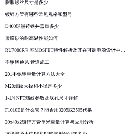
膨胀螺丝尺寸是多少
镀锌方管有哪些常见规格和型号
D400球墨铸铁井盖重多少
覆膜砂的耐高温性能如何
RU7088R功率MOSFET特性解析及其在可调电源设计中的
实践
不锈钢通风 管道施工
201不锈钢重量计算方法大全
M20螺纹大径和小径是多少
1-1/4 NPT螺纹参数及底孔尺寸详解
F1010E是什么管？能否用3205或3505代换
20x40x2镀锌方管单米重量计算与应用分析
抗渗混凝土中P6和P8膨胀剂分别加多少