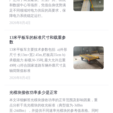
和数据中心等场所，凭借自身优势满
足不同领域对电力供应的高要求，保
障电力系统稳定运行。
2026年8月4日
13米平板车的标准尺寸和载重参
数
13米平板车主要技术参数包括: a)外形
尺寸:长13m×宽2.45m,栏板高55cm b)
承载能力:标载30-35吨,最大允许总重
49吨 c)符合国家道路车辆外廓尺寸及
轴荷限值标准
2026年8月4日
光模块接收功率多少是正常
本文详细解答光模块接收功率的正常范围及影响因素，重
点分析千兆光模块的收光标准（典型值为-3dBm
至-24dBm），并提供不同速率光模块的参考值表格。同时