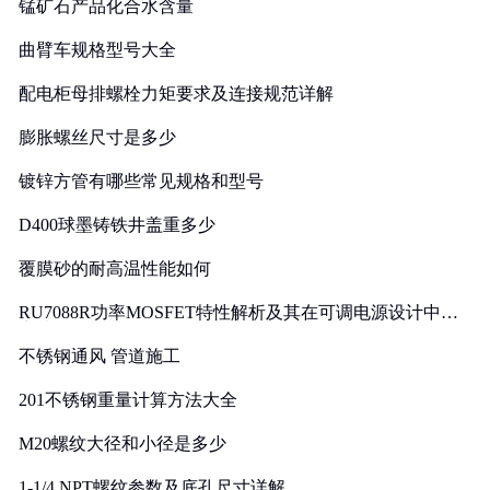
锰矿石产品化合水含量
曲臂车规格型号大全
配电柜母排螺栓力矩要求及连接规范详解
膨胀螺丝尺寸是多少
镀锌方管有哪些常见规格和型号
D400球墨铸铁井盖重多少
覆膜砂的耐高温性能如何
RU7088R功率MOSFET特性解析及其在可调电源设计中的
实践
不锈钢通风 管道施工
201不锈钢重量计算方法大全
M20螺纹大径和小径是多少
1-1/4 NPT螺纹参数及底孔尺寸详解