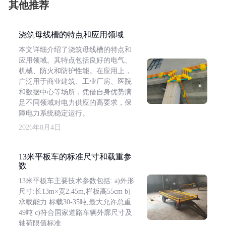
其他推荐
浇筑母线槽的特点和应用领域
本文详细介绍了浇筑母线槽的特点和
应用领域。其特点包括良好的电气、
机械、防火和防护性能。在应用上，
广泛用于商业建筑、工业厂房、医院
和数据中心等场所，凭借自身优势满
足不同领域对电力供应的高要求，保
障电力系统稳定运行。
2026年8月4日
13米平板车的标准尺寸和载重参
数
13米平板车主要技术参数包括: a)外形
尺寸:长13m×宽2.45m,栏板高55cm b)
承载能力:标载30-35吨,最大允许总重
49吨 c)符合国家道路车辆外廓尺寸及
轴荷限值标准