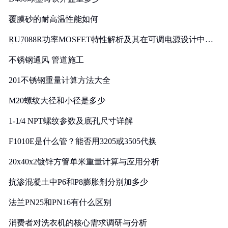
覆膜砂的耐高温性能如何
RU7088R功率MOSFET特性解析及其在可调电源设计中的
实践
不锈钢通风 管道施工
201不锈钢重量计算方法大全
M20螺纹大径和小径是多少
1-1/4 NPT螺纹参数及底孔尺寸详解
F1010E是什么管？能否用3205或3505代换
20x40x2镀锌方管单米重量计算与应用分析
抗渗混凝土中P6和P8膨胀剂分别加多少
法兰PN25和PN16有什么区别
消费者对洗衣机的核心需求调研与分析