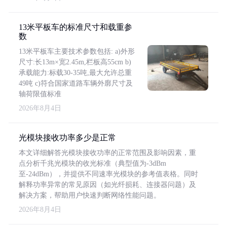
13米平板车的标准尺寸和载重参
数
13米平板车主要技术参数包括: a)外形
尺寸:长13m×宽2.45m,栏板高55cm b)
承载能力:标载30-35吨,最大允许总重
49吨 c)符合国家道路车辆外廓尺寸及
轴荷限值标准
2026年8月4日
光模块接收功率多少是正常
本文详细解答光模块接收功率的正常范围及影响因素，重
点分析千兆光模块的收光标准（典型值为-3dBm
至-24dBm），并提供不同速率光模块的参考值表格。同时
解释功率异常的常见原因（如光纤损耗、连接器问题）及
解决方案，帮助用户快速判断网络性能问题。
2026年8月4日