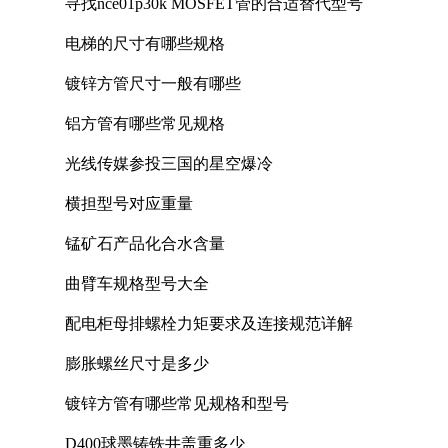
寻找nce01p30k MOSFET管的合适替代型号
电梯的尺寸有哪些规格
镀锌方管尺寸一般有哪些
铝方管有哪些常见规格
光线传媒参投三国的星空爆冷
横担型号对应重量
锰矿石产品化合水含量
曲臂车规格型号大全
配电柜母排螺栓力矩要求及连接规范详解
膨胀螺丝尺寸是多少
镀锌方管有哪些常见规格和型号
D400球墨铸铁井盖重多少