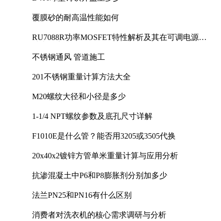
覆膜砂的耐高温性能如何
RU7088R功率MOSFET特性解析及其在可调电源设
计中的实践
不锈钢通风 管道施工
201不锈钢重量计算方法大全
M20螺纹大径和小径是多少
1-1/4 NPT螺纹参数及底孔尺寸详解
F1010E是什么管？能否用3205或3505代换
20x40x2镀锌方管单米重量计算与应用分析
抗渗混凝土中P6和P8膨胀剂分别加多少
法兰PN25和PN16有什么区别
消费者对洗衣机的核心需求调研与分析