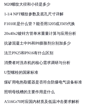
M20螺纹大径和小径是多少
1-1/4 NPT螺纹参数及底孔尺寸详解
F1010E是什么管？能否用3205或3505代换
20x40x2镀锌方管单米重量计算与应用分析
抗渗混凝土中P6和P8膨胀剂分别加多少
法兰PN25和PN16有什么区别
消费者对洗衣机的核心需求调研与分析
U型螺栓的国家标准
煤矿用电热取暖器是否符合防爆电气设备标准
照明母线槽的主要作用是什么
A516Gr70对应国内材质及低温冲击要求解析