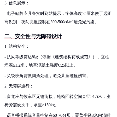
3. 信息展示：
- 电子站牌应具备实时到站提示，字体高度≥5厘米便于远距
离识别，夜间亮度控制在300-500cd/m²避免光污染。
二、安全性与无障碍设计
1. 结构安全：
- 抗风等级需达8级（依据《建筑结构荷载规范》），立柱
埋深≥1.2米，地基混凝土强度C25以上。
- 尖锐棱角需做圆角处理，避免儿童碰撞伤害。
2. 无障碍通行：
- 盲道应与候车区无缝衔接，轮椅回转空间直径≥1.5米；座
椅旁需设扶手，承重≥150kg。
- 语音播报系统音量控制在60-70分贝，覆盖半径3米内清晰