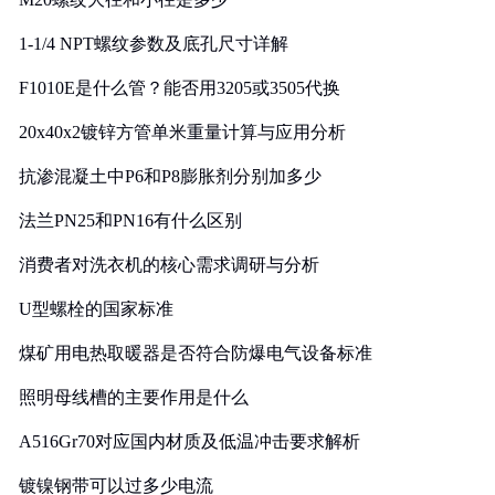
1-1/4 NPT螺纹参数及底孔尺寸详解
F1010E是什么管？能否用3205或3505代换
20x40x2镀锌方管单米重量计算与应用分析
抗渗混凝土中P6和P8膨胀剂分别加多少
法兰PN25和PN16有什么区别
消费者对洗衣机的核心需求调研与分析
U型螺栓的国家标准
煤矿用电热取暖器是否符合防爆电气设备标准
照明母线槽的主要作用是什么
A516Gr70对应国内材质及低温冲击要求解析
镀镍钢带可以过多少电流