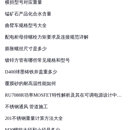
横担型号对应重量
锰矿石产品化合水含量
曲臂车规格型号大全
配电柜母排螺栓力矩要求及连接规范详解
膨胀螺丝尺寸是多少
镀锌方管有哪些常见规格和型号
D400球墨铸铁井盖重多少
覆膜砂的耐高温性能如何
RU7088R功率MOSFET特性解析及其在可调电源设计中的
实践
不锈钢通风 管道施工
201不锈钢重量计算方法大全
M20螺纹大径和小径是多少