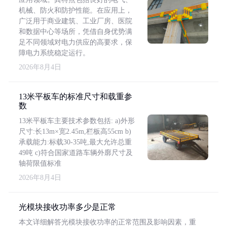
机械、防火和防护性能。在应用上，
广泛用于商业建筑、工业厂房、医院
和数据中心等场所，凭借自身优势满
足不同领域对电力供应的高要求，保
障电力系统稳定运行。
2026年8月4日
13米平板车的标准尺寸和载重参
数
13米平板车主要技术参数包括: a)外形
尺寸:长13m×宽2.45m,栏板高55cm b)
承载能力:标载30-35吨,最大允许总重
49吨 c)符合国家道路车辆外廓尺寸及
轴荷限值标准
2026年8月4日
光模块接收功率多少是正常
本文详细解答光模块接收功率的正常范围及影响因素，重