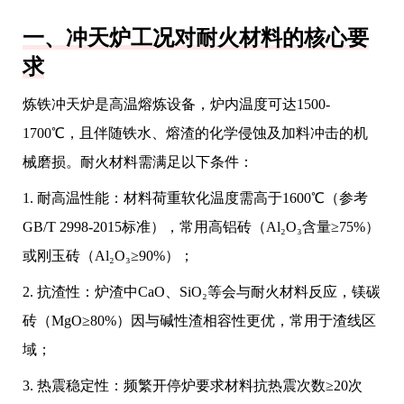
一、冲天炉工况对耐火材料的核心要
求
炼铁冲天炉是高温熔炼设备，炉内温度可达1500-
1700℃，且伴随铁水、熔渣的化学侵蚀及加料冲击的机
械磨损。耐火材料需满足以下条件：
1. 耐高温性能：材料荷重软化温度需高于1600℃（参考
GB/T 2998-2015标准），常用高铝砖（Al₂O₃含量≥75%）
或刚玉砖（Al₂O₃≥90%）；
2. 抗渣性：炉渣中CaO、SiO₂等会与耐火材料反应，镁碳
砖（MgO≥80%）因与碱性渣相容性更优，常用于渣线区
域；
3. 热震稳定性：频繁开停炉要求材料抗热震次数≥20次