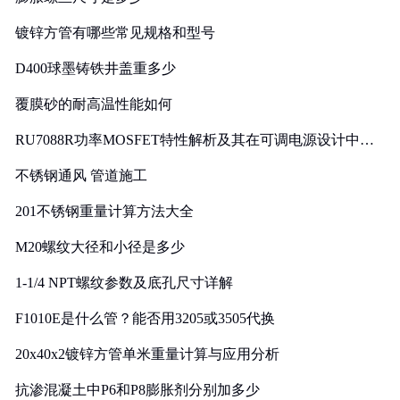
镀锌方管有哪些常见规格和型号
D400球墨铸铁井盖重多少
覆膜砂的耐高温性能如何
RU7088R功率MOSFET特性解析及其在可调电源设计中的
实践
不锈钢通风 管道施工
201不锈钢重量计算方法大全
M20螺纹大径和小径是多少
1-1/4 NPT螺纹参数及底孔尺寸详解
F1010E是什么管？能否用3205或3505代换
20x40x2镀锌方管单米重量计算与应用分析
抗渗混凝土中P6和P8膨胀剂分别加多少