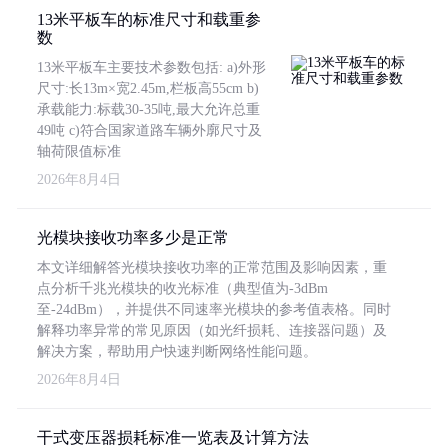
13米平板车的标准尺寸和载重参
数
13米平板车主要技术参数包括: a)外形
尺寸:长13m×宽2.45m,栏板高55cm b)
承载能力:标载30-35吨,最大允许总重
49吨 c)符合国家道路车辆外廓尺寸及
轴荷限值标准
2026年8月4日
光模块接收功率多少是正常
本文详细解答光模块接收功率的正常范围及影响因素，重
点分析千兆光模块的收光标准（典型值为-3dBm
至-24dBm），并提供不同速率光模块的参考值表格。同时
解释功率异常的常见原因（如光纤损耗、连接器问题）及
解决方案，帮助用户快速判断网络性能问题。
2026年8月4日
干式变压器损耗标准一览表及计算方法