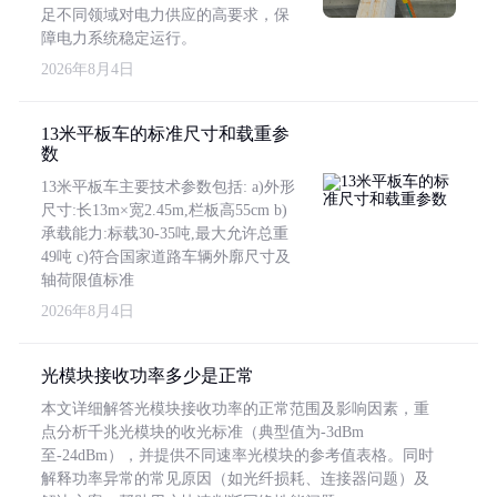
足不同领域对电力供应的高要求，保
障电力系统稳定运行。
2026年8月4日
13米平板车的标准尺寸和载重参
数
13米平板车主要技术参数包括: a)外形
尺寸:长13m×宽2.45m,栏板高55cm b)
承载能力:标载30-35吨,最大允许总重
49吨 c)符合国家道路车辆外廓尺寸及
轴荷限值标准
2026年8月4日
光模块接收功率多少是正常
本文详细解答光模块接收功率的正常范围及影响因素，重
点分析千兆光模块的收光标准（典型值为-3dBm
至-24dBm），并提供不同速率光模块的参考值表格。同时
解释功率异常的常见原因（如光纤损耗、连接器问题）及