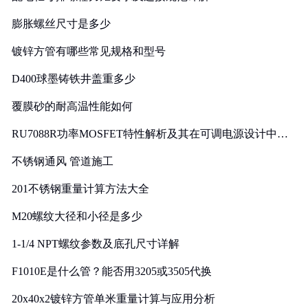
膨胀螺丝尺寸是多少
镀锌方管有哪些常见规格和型号
D400球墨铸铁井盖重多少
覆膜砂的耐高温性能如何
RU7088R功率MOSFET特性解析及其在可调电源设计中的
实践
不锈钢通风 管道施工
201不锈钢重量计算方法大全
M20螺纹大径和小径是多少
1-1/4 NPT螺纹参数及底孔尺寸详解
F1010E是什么管？能否用3205或3505代换
20x40x2镀锌方管单米重量计算与应用分析