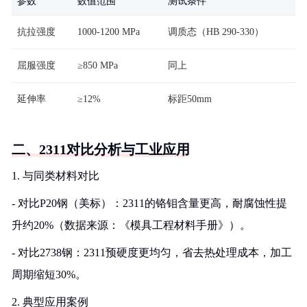
参数
数值范围
测试条件
抗拉强度
1000-1200 MPa
调质态（HB 290-330）
屈服强度
≥850 MPa
同上
延伸率
≥12%
标距50mm
二、2311对比分析与工业应用
1. 与同类材料对比
- 对比P20钢（美标）：2311的铬钼含量更高，耐腐蚀性提
升约20%（数据来源：《模具工程材料手册》）。
- 对比2738钢：2311预硬度更均匀，省去热处理成本，加工
周期缩短30%。
2. 典型应用案例