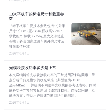
13米平板车的标准尺寸和载重参
数
13米平板车主要技术参数包括: a)外形
尺寸:长13m×宽2.45m,栏板高55cm b)
承载能力:标载30-35吨,最大允许总重
49吨 c)符合国家道路车辆外廓尺寸及
轴荷限值标准
2026年8月4日
光模块接收功率多少是正常
本文详细解答光模块接收功率的正常范围及影响因素，重
点分析千兆光模块的收光标准（典型值为-3dBm
至-24dBm），并提供不同速率光模块的参考值表格。同时
解释功率异常的常见原因（如光纤损耗、连接器问题）及
解决方案，帮助用户快速判断网络性能问题。
2026年8月4日