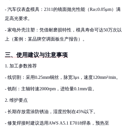
- 汽车仪表盘模具：2311的镜面抛光性能（Ra≤0.05μm）满
足高光要求。
- 家电外壳注塑：凭借耐磨损特性，模具寿命可达50万次以
上（案例：某品牌空调面板生产报告）。
三、使用建议与注意事项
1. 加工参数推荐
- 线切割：采用0.25mm铜丝，脉宽3μs，速度120mm²/min。
- 铣削：主轴转速2000rpm，进给量0.1mm/齿。
2. 维护要点
- 长期存放需涂防锈油，湿度控制在45%以下。
- 修复焊接时建议选用AWS A5.1 E7018焊条，预热至