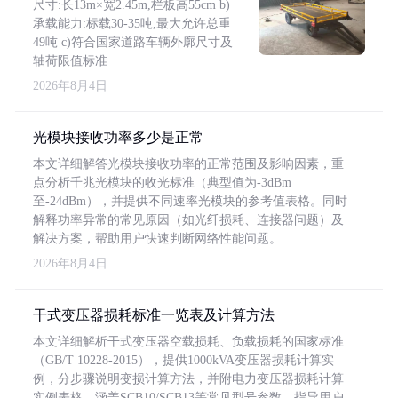
尺寸:长13m×宽2.45m,栏板高55cm b)
承载能力:标载30-35吨,最大允许总重
49吨 c)符合国家道路车辆外廓尺寸及
轴荷限值标准
2026年8月4日
光模块接收功率多少是正常
本文详细解答光模块接收功率的正常范围及影响因素，重
点分析千兆光模块的收光标准（典型值为-3dBm
至-24dBm），并提供不同速率光模块的参考值表格。同时
解释功率异常的常见原因（如光纤损耗、连接器问题）及
解决方案，帮助用户快速判断网络性能问题。
2026年8月4日
干式变压器损耗标准一览表及计算方法
本文详细解析干式变压器空载损耗、负载损耗的国家标准
（GB/T 10228-2015），提供1000kVA变压器损耗计算实
例，分步骤说明变损计算方法，并附电力变压器损耗计算
实例表格，涵盖SCB10/SCB13等常见型号参数，指导用户