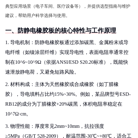
典型应用场景（电子车间、医疗设备等），并提供选型指南与维护
建议，帮助用户科学选择与使用。
一、防静电橡胶板的核心特性与工作原理
1. 导电机制：防静电橡胶板通过添加碳黑、金属粉末或导
电纤维（如镍涂层纤维）实现导电性，表面电阻率通常控
制在10^6~10^9Ω（依据ANSI/ESD S20.20标准），既能快
速泄放静电荷，又避免短路风险。
2. 材料构成：主体为天然橡胶或合成橡胶（如丁腈橡
胶），导电填料占比约15%~30%。例如，某品牌型号ESD-
RB12的成分为丁腈橡胶+20%碳黑，体积电阻率稳定在
10^7Ω·cm。
3. 物理性能：厚度常见2mm~10mm，抗拉强度
≥5MPa（GB/T 528-2009），耐温范围-30℃~+80℃，适合工