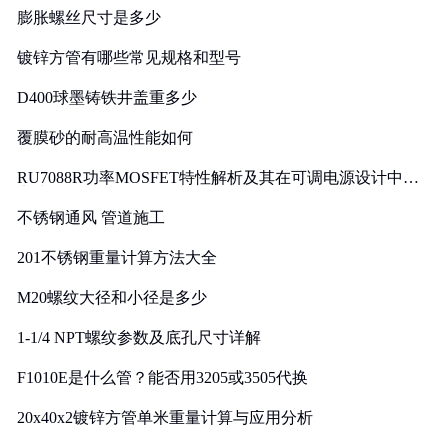
膨胀螺丝尺寸是多少
镀锌方管有哪些常见规格和型号
D400球墨铸铁井盖重多少
覆膜砂的耐高温性能如何
RU7088R功率MOSFET特性解析及其在可调电源设计中的
实践
不锈钢通风 管道施工
201不锈钢重量计算方法大全
M20螺纹大径和小径是多少
1-1/4 NPT螺纹参数及底孔尺寸详解
F1010E是什么管？能否用3205或3505代换
20x40x2镀锌方管单米重量计算与应用分析