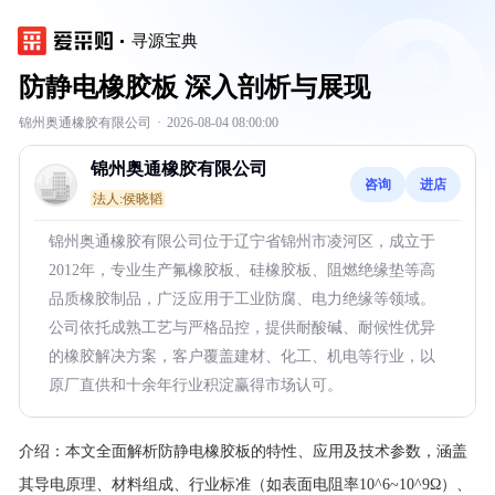
寻源宝典
防静电橡胶板 深入剖析与展现
锦州奥通橡胶有限公司
·
2026-08-04 08:00:00
锦州奥通橡胶有限公司
咨询
进店
法人:侯晓韬
锦州奥通橡胶有限公司位于辽宁省锦州市凌河区，成立于
2012年，专业生产氟橡胶板、硅橡胶板、阻燃绝缘垫等高
品质橡胶制品，广泛应用于工业防腐、电力绝缘等领域。
公司依托成熟工艺与严格品控，提供耐酸碱、耐候性优异
的橡胶解决方案，客户覆盖建材、化工、机电等行业，以
原厂直供和十余年行业积淀赢得市场认可。
介绍：
本文全面解析防静电橡胶板的特性、应用及技术参数，涵盖
其导电原理、材料组成、行业标准（如表面电阻率10^6~10^9Ω）、