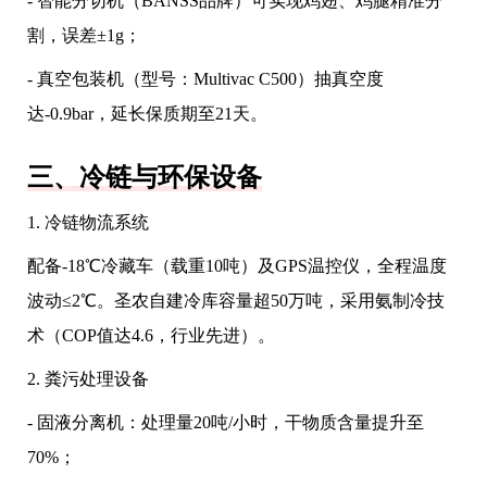
- 智能分切机（BANSS品牌）可实现鸡翅、鸡腿精准分
割，误差±1g；
- 真空包装机（型号：Multivac C500）抽真空度
达-0.9bar，延长保质期至21天。
三、冷链与环保设备
1. 冷链物流系统
配备-18℃冷藏车（载重10吨）及GPS温控仪，全程温度
波动≤2℃。圣农自建冷库容量超50万吨，采用氨制冷技
术（COP值达4.6，行业先进）。
2. 粪污处理设备
- 固液分离机：处理量20吨/小时，干物质含量提升至
70%；